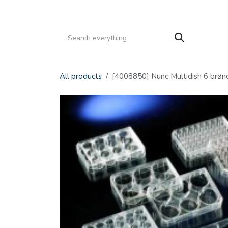
Gå til indhold
HJEM
PRODUKTER
SERVICE
KATALOGE
All products
[4008850] Nunc Multidish 6 brønd