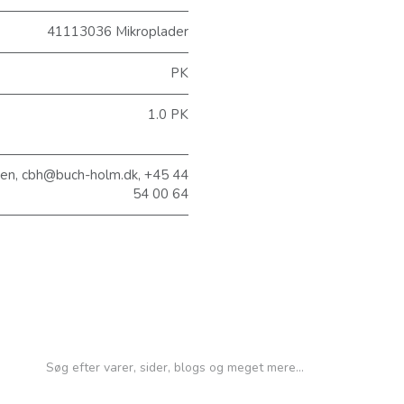
41113036 Mikroplader
PK
1.0 PK
sen, cbh@buch-holm.dk, +45 44
54 00 64