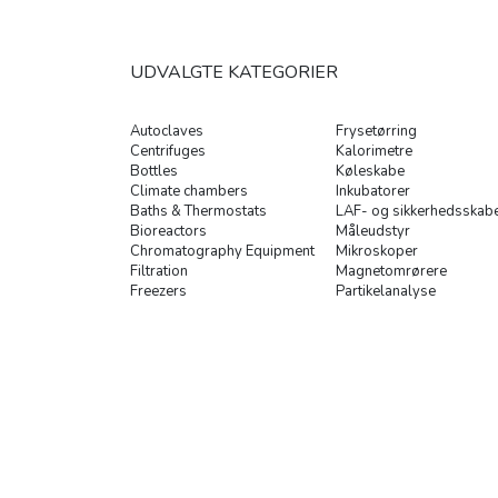
UDVALGTE KATEGORIER
Autoclaves
Frysetørring
Centrifuges
Kalorimetre
Bottles
Køleskabe
Climate chambers
Inkubatorer
Baths & Thermostats
LAF- og sikkerhedsskab
Bioreactors
Måleudstyr
Chromatography Equipment
Mikroskoper
Filtration
Magnetomrørere
Freezers
Partikelanalyse