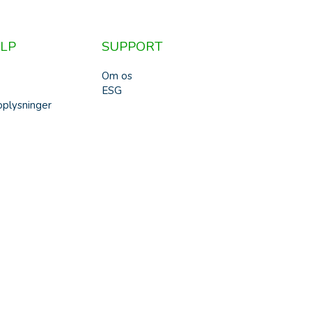
LP
SUPPORT
Om os
ESG
plysninger