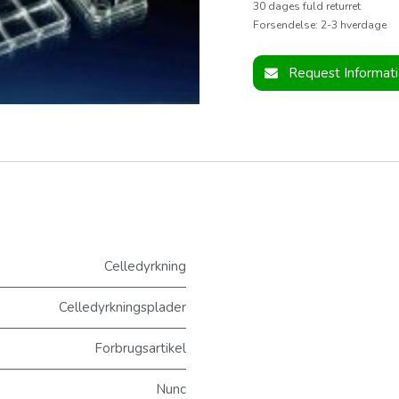
30 dages fuld returret
Forsendelse: 2-3 hverdage
Request Informat
Celledyrkning
Celledyrkningsplader
Forbrugsartikel
Nunc