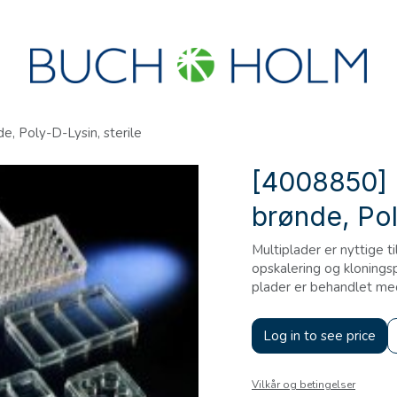
R
SEMINARER
OM OS
OPRET KONTO?
e, Poly-D-Lysin, sterile
[4008850] 
brønde, Pol
Multiplader er nyttige t
opskalering og klonings
plader er behandlet me
Log in to see price
Vilkår og betingelser