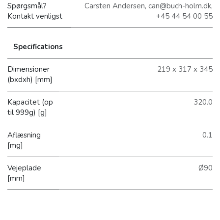
Spørgsmål?
Carsten Andersen, can@buch-holm.dk,
Kontakt venligst
+45 44 54 00 55
Specifications
Dimensioner
219 x 317 x 345
(bxdxh) [mm]
Kapacitet (op
320.0
til 999g) [g]
Aflæsning
0.1
[mg]
Vejeplade
Ø90
[mm]