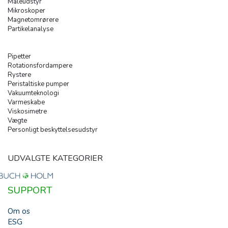
Måleudstyr
Mikroskoper
Magnetomrørere
Partikelanalyse
Pipetter
Rotationsfordampere
Rystere
Peristaltiske pumper
Vakuumteknologi
Varmeskabe
Viskosimetre
Vægte
Personligt beskyttelsesudstyr
UDVALGTE KATEGORIER
SUPPORT
Om os
ESG