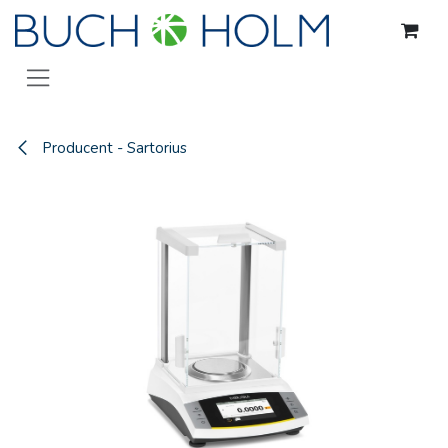
Gå til indhold
Producent - Sartorius