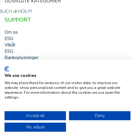
UDVALGTE KATEGORIER
SUPPORT
Om os
ESG
Vilkår
ESG
Bankoplysninger
HJÆLP
We use cookies
Buch & Holm A/S - Marielundvej 39 - DK-2730 Herlev -
We may place these for analysis of our visitor data, to improve our
Tlf. +45 44 54 00 00 - e-mail:
b-h@buch-holm.dk
- CVR-nr.:
website, show personalised content and to give you a great website
DK-19993345
experience. For more information about the cookies we use open the
settings.
Copyright © Buch & Holm A/S - Alle rettigheder forbeholdes
Follow us
Accept all
Deny
No, adjust