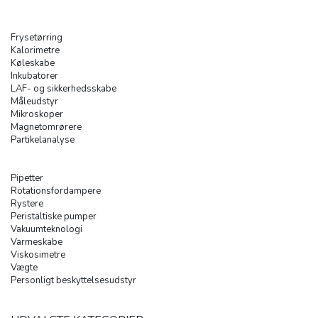
Frysetørring
Kalorimetre
Køleskabe
Inkubatorer
LAF- og sikkerhedsskabe
Måleudstyr
Mikroskoper
Magnetomrørere
Partikelanalyse
Pipetter
Rotationsfordampere
Rystere
Peristaltiske pumper
Vakuumteknologi
Varmeskabe
Viskosimetre
Vægte
Personligt beskyttelsesudstyr