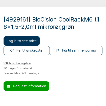
[4929161] BioCision CoolRackM6 til
6x1,5-2,0ml mikrorør,grøn
Log in to see price
Føj til ønskeliste
Føj til sammenligning
Vilkår og betingelser
30 dages fuld returret
Forsendelse: 2-3 hverdage
Request Information