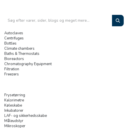
Autoclaves
Centrifuges
Bottles
Climate chambers
Baths & Thermostats
Bioreactors
Chromatography Equipment
Filtration
Freezers
Frysetørring
Kalorimetre
Køleskabe
Inkubatorer
LAF- og sikkerhedsskabe
Måleudstyr
Mikroskoper