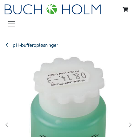
Gå til indhold
pH-bufferopløsninger