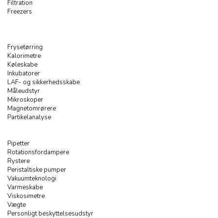
Filtration
Freezers
Frysetørring
Kalorimetre
Køleskabe
Inkubatorer
LAF- og sikkerhedsskabe
Måleudstyr
Mikroskoper
Magnetomrørere
Partikelanalyse
Pipetter
Rotationsfordampere
Rystere
Peristaltiske pumper
Vakuumteknologi
Varmeskabe
Viskosimetre
Vægte
Personligt beskyttelsesudstyr