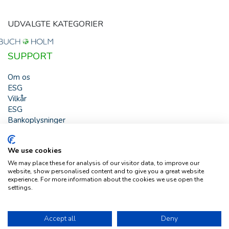
UDVALGTE KATEGORIER
SUPPORT
Om os
ESG
Vilkår
ESG
Bankoplysninger
HJÆLP
We use cookies
Buch & Holm A/S - Marielundvej 39 - DK-2730 Herlev -
We may place these for analysis of our visitor data, to improve our
Tlf. +45 44 54 00 00 - e-mail:
b-h@buch-holm.dk
- CVR-nr.:
website, show personalised content and to give you a great website
DK-19993345
experience. For more information about the cookies we use open the
settings.
Copyright © Buch & Holm A/S - Alle rettigheder forbeholdes
Follow us
Accept all
Deny