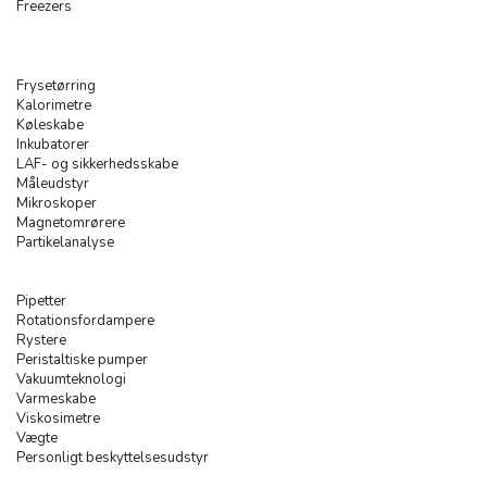
Freezers
Frysetørring
Kalorimetre
Køleskabe
Inkubatorer
LAF- og sikkerhedsskabe
Måleudstyr
Mikroskoper
Magnetomrørere
Partikelanalyse
Pipetter
Rotationsfordampere
Rystere
Peristaltiske pumper
Vakuumteknologi
Varmeskabe
Viskosimetre
Vægte
Personligt beskyttelsesudstyr