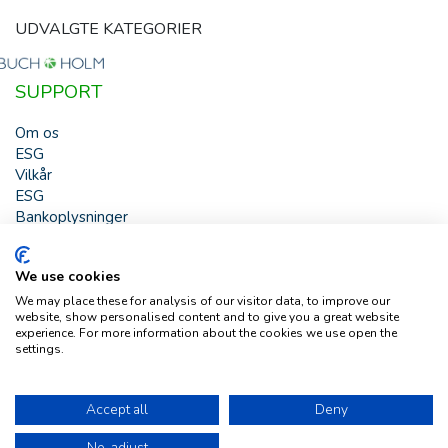
UDVALGTE KATEGORIER
SUPPORT
Om os
ESG
Vilkår
ESG
Bankoplysninger
HJÆLP
We use cookies
Buch & Holm A/S - Marielundvej 39 - DK-2730 Herlev -
We may place these for analysis of our visitor data, to improve our
Tlf. +45 44 54 00 00 - e-mail:
b-h@buch-holm.dk
- CVR-nr.:
website, show personalised content and to give you a great website
DK-19993345
experience. For more information about the cookies we use open the
settings.
Copyright © Buch & Holm A/S - Alle rettigheder forbeholdes
Follow us
Accept all
Deny
No, adjust