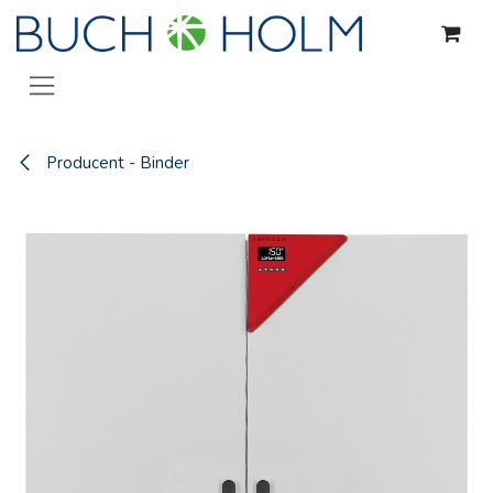
Gå til indhold
Producent - Binder