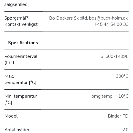
salgsenhed
Spørgsmål?
Bo Deckers Skibild, bds@buch-holm.dk,
Kontakt venligst
+45 44 54 00 33
Specifications
Volumeninterval
5_500-1499L
(L) [L]
Max.
300°C
temperatur [°C]
Min. temperatur
omg.temp. + 10°C
[°C]
Model
Binder FD
Antal hylder
2.0