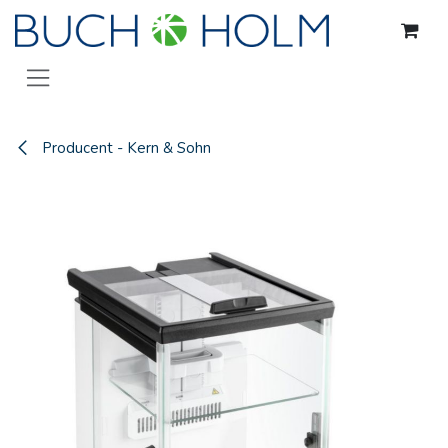
Gå til indhold
Producent - Kern & Sohn