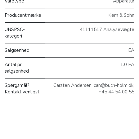
Varetype
Apparatur
Producentmærke
Kern & Sohn
UNSPSC-
41111517 Analysevægte
kategori
Salgsenhed
EA
Antal pr.
1.0 EA
salgsenhed
Spørgsmål?
Carsten Andersen, can@buch-holm.dk,
Kontakt venligst
+45 44 54 00 55