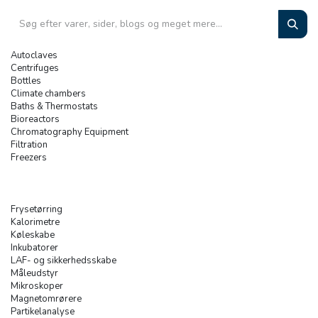
Autoclaves
Centrifuges
Bottles
Climate chambers
Baths & Thermostats
Bioreactors
Chromatography Equipment
Filtration
Freezers
Frysetørring
Kalorimetre
Køleskabe
Inkubatorer
LAF- og sikkerhedsskabe
Måleudstyr
Mikroskoper
Magnetomrørere
Partikelanalyse