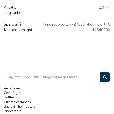
Antal pr.
1.0 PK
salgsenhed
Spørgsmål?
Kundesupport, b-h@buch-holm.dk, +45
Kontakt venligst
44540000
Autoclaves
Centrifuges
Bottles
Climate chambers
Baths & Thermostats
Bioreactors