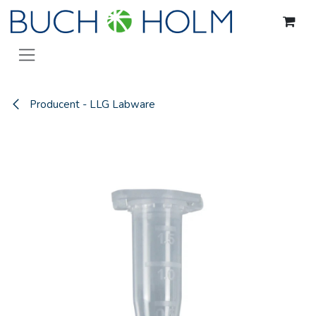
Gå til indhold
Producent - LLG Labware