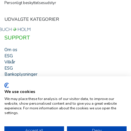
Personligt beskyttelsesudstyr
UDVALGTE KATEGORIER
SUPPORT
Om os
ESG
Vilkår
ESG
Bankoplysninger
HJÆLP
We use cookies
Buch & Holm A/S - Marielundvej 39 - DK-2730 Herlev -
We may place these for analysis of our visitor data, to improve our
Tlf. +45 44 54 00 00 - e-mail:
b-h@buch-holm.dk
- CVR-nr.:
website, show personalised content and to give you a great website
DK-19993345
experience. For more information about the cookies we use open the
settings.
Copyright © Buch & Holm A/S - Alle rettigheder forbeholdes
Follow us
Accept all
Deny