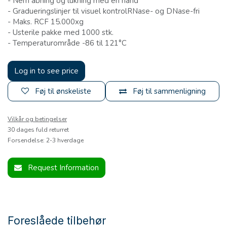
-
Nem åbning og lukning med én hånd
-
Gradueringslinjer til visuel kontrolRNase- og DNase-fri
-
Maks. RCF 15.000xg
-
Usterile pakke med 1000 stk.
-
Temperaturområde -86 til 121°C
Log in to see price
Føj til ønskeliste
Føj til sammenligning
Vilkår og betingelser
30 dages fuld returret
Forsendelse: 2-3 hverdage
Request Information
Foreslåede tilbehør