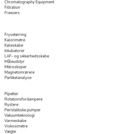
Chromatography Equipment
Filtration
Freezers
Frysetørring
Kalorimetre
Køleskabe
Inkubatorer
LAF- og sikkerhedsskabe
Måleudstyr
Mikroskoper
Magnetomrørere
Partikelanalyse
Pipetter
Rotationsfordampere
Rystere
Peristaltiske pumper
Vakuumteknologi
Varmeskabe
Viskosimetre
Vægte