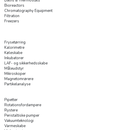
Baths & Thermostats
Bioreactors
Chromatography Equipment
Filtration
Freezers
Frysetørring
Kalorimetre
Køleskabe
Inkubatorer
LAF- og sikkerhedsskabe
Måleudstyr
Mikroskoper
Magnetomrørere
Partikelanalyse
Pipetter
Rotationsfordampere
Rystere
Peristaltiske pumper
Vakuumteknologi
Varmeskabe