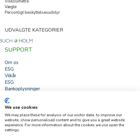
Viskosimetre
Vægte
Personligt beskyttelsesudstyr
UDVALGTE KATEGORIER
SUPPORT
Om os
ESG
Vilkår
ESG
Bankoplysninger
HJÆLP
We use cookies
Buch & Holm A/S - Marielundvej 39 - DK-2730 Herlev -
We may place these for analysis of our visitor data, to improve our
Tlf. +45 44 54 00 00 - e-mail:
b-h@buch-holm.dk
- CVR-nr.:
website, show personalised content and to give you a great website
DK-19993345
experience. For more information about the cookies we use open the
settings.
Copyright © Buch & Holm A/S - Alle rettigheder forbeholdes