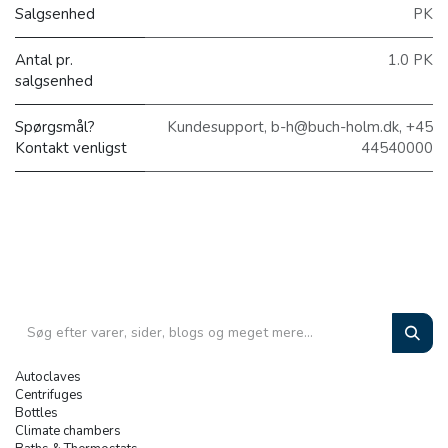
Salgsenhed
PK
Antal pr.
1.0 PK
salgsenhed
Spørgsmål?
Kundesupport, b-h@buch-holm.dk, +45
Kontakt venligst
44540000
Autoclaves
Centrifuges
Bottles
Climate chambers