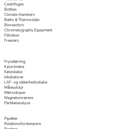
Centrifuges
Bottles
Climate chambers
Baths & Thermostats
Bioreactors
Chromatography Equipment
Filtration
Freezers
Frysetørring
Kalorimetre
Køleskabe
Inkubatorer
LAF- og sikkerhedsskabe
Måleudstyr
Mikroskoper
Magnetomrørere
Partikelanalyse
Pipetter
Rotationsfordampere
Rystere