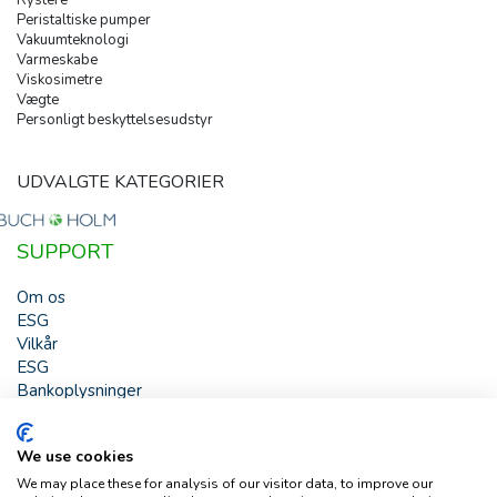
Peristaltiske pumper
Vakuumteknologi
Varmeskabe
Viskosimetre
Vægte
Personligt beskyttelsesudstyr
UDVALGTE KATEGORIER
SUPPORT
Om os
ESG
Vilkår
ESG
Bankoplysninger
HJÆLP
We use cookies
Buch & Holm A/S - Marielundvej 39 - DK-2730 Herlev -
We may place these for analysis of our visitor data, to improve our