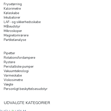
Frysetørring
Kalorimetre
Køleskabe
Inkubatorer
LAF- og sikkerhedsskabe
Måleudstyr
Mikroskoper
Magnetomrørere
Partikelanalyse
Pipetter
Rotationsfordampere
Rystere
Peristaltiske pumper
Vakuumteknologi
Varmeskabe
Viskosimetre
Vægte
Personligt beskyttelsesudstyr
UDVALGTE KATEGORIER