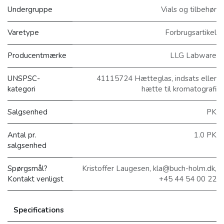
Undergruppe
Vials og tilbehør
Varetype
Forbrugsartikel
Producentmærke
LLG Labware
UNSPSC-
41115724 Hætteglas, indsats eller
kategori
hætte til kromatografi
Salgsenhed
PK
Antal pr.
1.0 PK
salgsenhed
Spørgsmål?
Kristoffer Laugesen, kla@buch-holm.dk,
Kontakt venligst
+45 44 54 00 22
Specifications