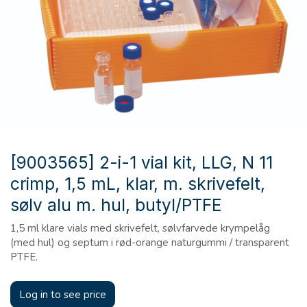
[9003565] 2-i-1 vial kit, LLG, N 11
crimp, 1,5 mL, klar, m. skrivefelt,
sølv alu m. hul, butyl/PTFE
1,5 ml klare vials med skrivefelt, sølvfarvede krympelåg
(med hul) og septum i rød-orange naturgummi / transparent
PTFE.
Log in to see price