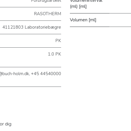
Forbrugsartikel
Volumeninterval
(ml) [ml]
RASOTHERM
Volumen [ml]
41121803 Laboratoriebægre
PK
1.0 PK
@buch-holm.dk, +45 44540000
or dig