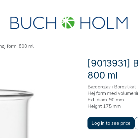
R
SEMINARER
OM OS
OPRET KONTO?
øj form, 800 ml
[9013931] B
800 ml
Bægerglas i Borosilikat
Høj form med volumeni
Ext. diam. 90 mm
Height 175 mm
Log in to see price