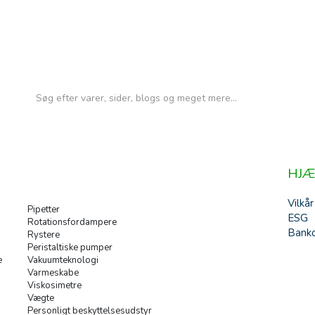
HJÆ
Vilkår
Pipetter
ESG
Rotationsfordampere
Banko
Rystere
Peristaltiske pumper
e
Vakuumteknologi
Varmeskabe
Viskosimetre
Vægte
Personligt beskyttelsesudstyr