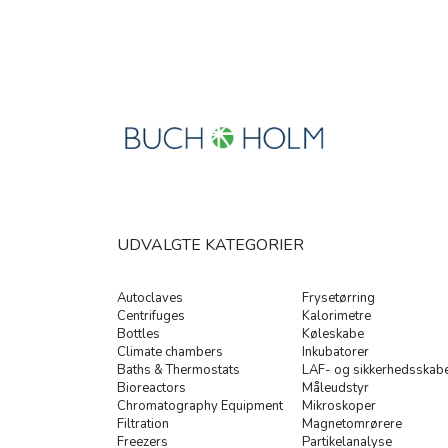
UDVALGTE KATEGORIER
Autoclaves
Frysetørring
Centrifuges
Kalorimetre
Bottles
Køleskabe
Climate chambers
Inkubatorer
Baths & Thermostats
LAF- og sikkerhedsskab
Bioreactors
Måleudstyr
Chromatography Equipment
Mikroskoper
Filtration
Magnetomrørere
Freezers
Partikelanalyse