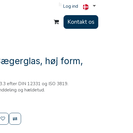
Log ind
Kontakt os
ægerglas, høj form,
 3.3 efter DIN 12331 og ISO 3819.
nddeling og hældetud.