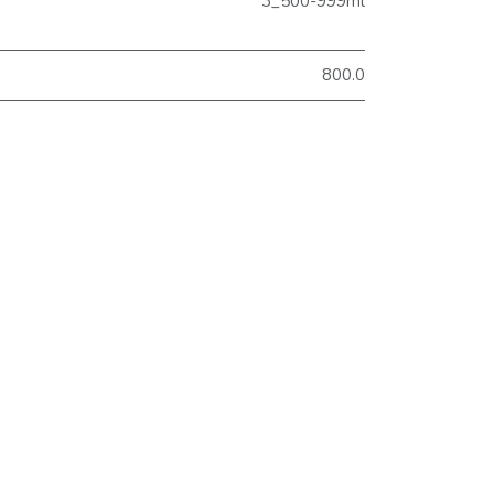
3_500-999ml
800.0