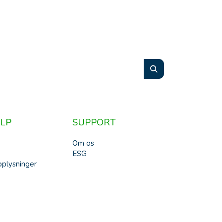
LP
SUPPORT
Om os
ESG
plysninger