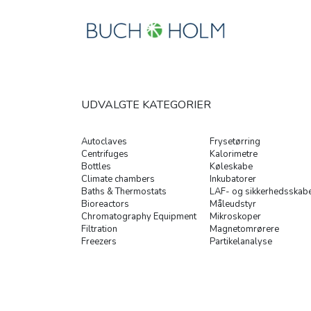
UDVALGTE KATEGORIER
Autoclaves
Frysetørring
Centrifuges
Kalorimetre
Bottles
Køleskabe
Climate chambers
Inkubatorer
Baths & Thermostats
LAF- og sikkerhedsskab
Bioreactors
Måleudstyr
Chromatography Equipment
Mikroskoper
Filtration
Magnetomrørere
Freezers
Partikelanalyse