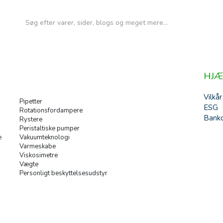
HJÆ
Vilkår
Pipetter
ESG
Rotationsfordampere
Banko
Rystere
Peristaltiske pumper
e
Vakuumteknologi
Varmeskabe
Viskosimetre
Vægte
Personligt beskyttelsesudstyr