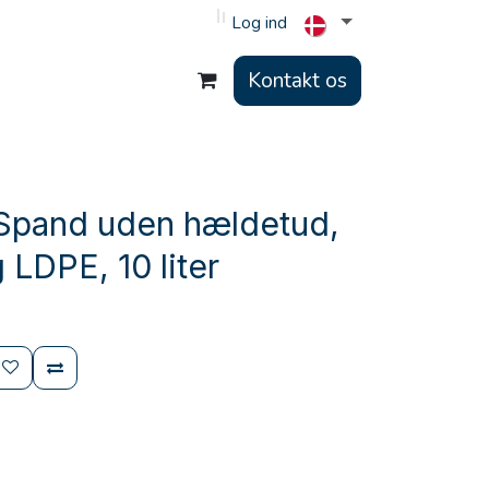
Log ind
Kontakt os
Spand uden hældetud,
g LDPE, 10 liter