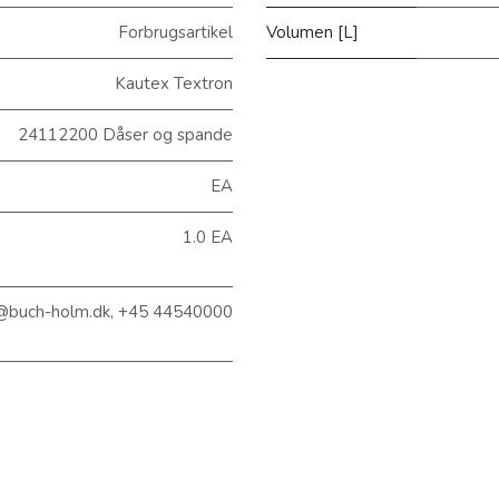
Forbrugsartikel
Volumen [L]
Kautex Textron
24112200 Dåser og spande
EA
1.0 EA
@buch-holm.dk, +45 44540000