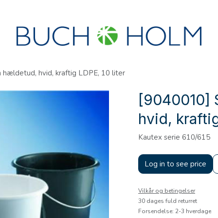
R
SEMINARER
OM OS
OPRET KONTO?
ældetud, hvid, kraftig LDPE, 10 liter
[9040010] 
hvid, krafti
Kautex serie 610/615
Log in to see price
Vilkår og betingelser
30 dages fuld returret
Forsendelse: 2-3 hverdage