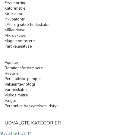
Frysetørring
Kalorimetre
Køleskabe
Inkubatorer
LAF- og sikkerhedsskabe
Måleudstyr
Mikroskoper
Magnetomrørere
Partikelanalyse
Pipetter
Rotationsfordampere
Rystere
Peristaltiske pumper
Vakuumteknologi
Varmeskabe
Viskosimetre
Vægte
Personligt beskyttelsesudstyr
UDVALGTE KATEGORIER