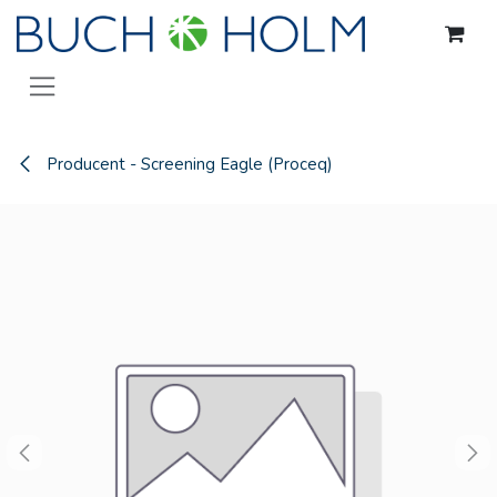
Gå til indhold
Producent - Screening Eagle (Proceq)