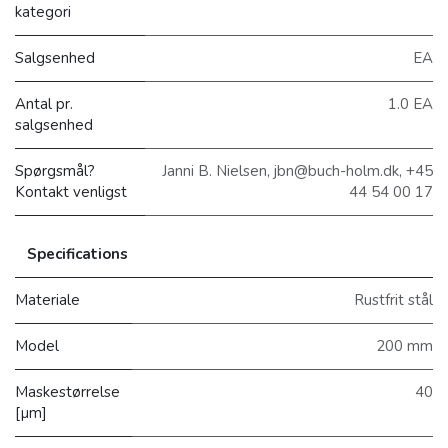
kategori
Salgsenhed
EA
Antal pr.
1.0 EA
salgsenhed
Spørgsmål?
Janni B. Nielsen, jbn@buch-holm.dk, +45
Kontakt venligst
44 54 00 17
Specifications
Materiale
Rustfrit stål
Model
200 mm
Maskestørrelse
40
[µm]