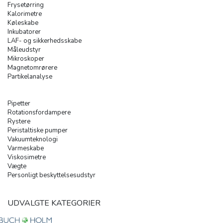
Frysetørring
Kalorimetre
Køleskabe
Inkubatorer
LAF- og sikkerhedsskabe
Måleudstyr
Mikroskoper
Magnetomrørere
Partikelanalyse
Pipetter
Rotationsfordampere
Rystere
Peristaltiske pumper
Vakuumteknologi
Varmeskabe
Viskosimetre
Vægte
Personligt beskyttelsesudstyr
UDVALGTE KATEGORIER