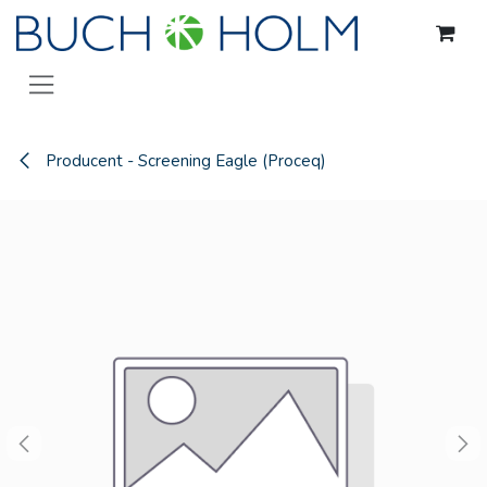
Gå til indhold
Producent - Screening Eagle (Proceq)