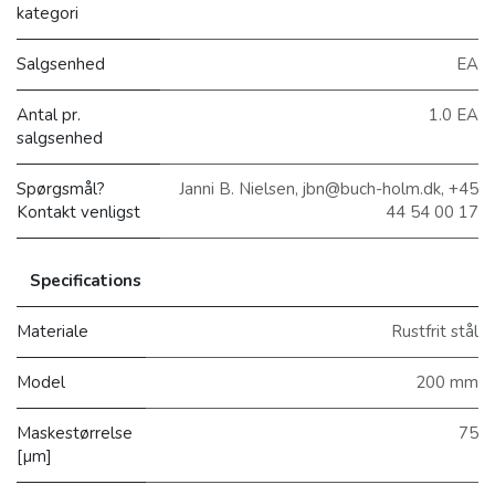
kategori
Salgsenhed
EA
Antal pr.
1.0 EA
salgsenhed
Spørgsmål?
Janni B. Nielsen, jbn@buch-holm.dk, +45
Kontakt venligst
44 54 00 17
Specifications
Materiale
Rustfrit stål
Model
200 mm
Maskestørrelse
75
[µm]