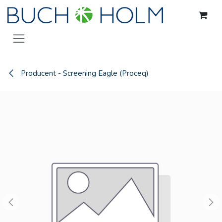
Gå til indhold
Producent - Screening Eagle (Proceq)