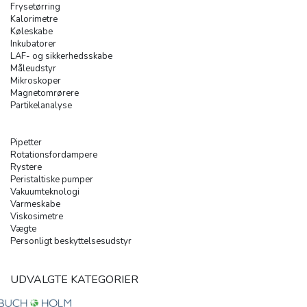
Frysetørring
Kalorimetre
Køleskabe
Inkubatorer
LAF- og sikkerhedsskabe
Måleudstyr
Mikroskoper
Magnetomrørere
Partikelanalyse
Pipetter
Rotationsfordampere
Rystere
Peristaltiske pumper
Vakuumteknologi
Varmeskabe
Viskosimetre
Vægte
Personligt beskyttelsesudstyr
UDVALGTE KATEGORIER