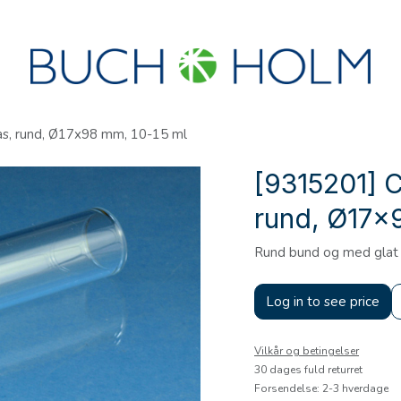
R
SEMINARER
OM OS
OPRET KONTO?
as, rund, Ø17x98 mm, 10-15 ml
[9315201] C
rund, Ø17x
Rund bund og med glat 
Log in to see price
Vilkår og betingelser
30 dages fuld returret
Forsendelse: 2-3 hverdage