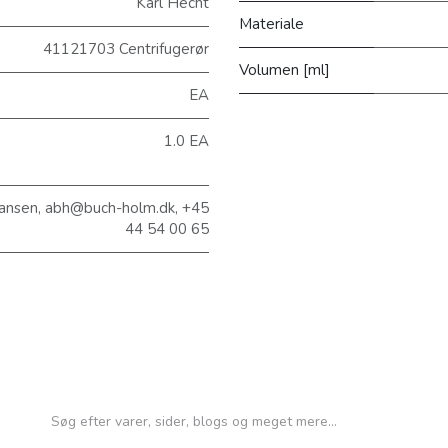
Karl Hecht
Materiale
41121703 Centrifugerør
Volumen [ml]
EA
1.0 EA
ansen, abh@buch-holm.dk, +45
44 54 00 65