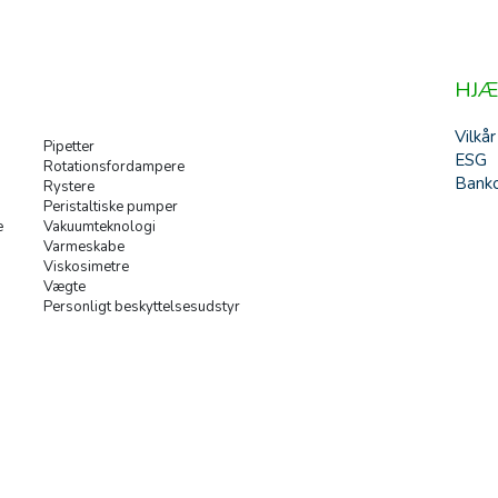
HJÆ
Vilkår
Pipetter
ESG
Rotationsfordampere
Banko
Rystere
Peristaltiske pumper
e
Vakuumteknologi
Varmeskabe
Viskosimetre
Vægte
Personligt beskyttelsesudstyr