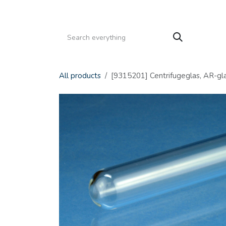
Gå til indhold
HJEM
PRODUKTER
SERVICE
KATALOGE
All products
[9315201] Centrifugeglas, AR-gl