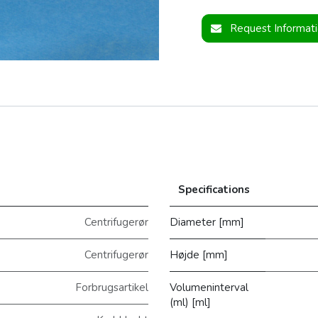
Request Informat
Specifications
Centrifugerør
Diameter [mm]
Centrifugerør
Højde [mm]
Forbrugsartikel
Volumeninterval
(ml) [ml]