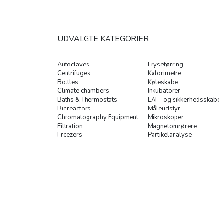
UDVALGTE KATEGORIER
Autoclaves
Frysetørring
Centrifuges
Kalorimetre
Bottles
Køleskabe
Climate chambers
Inkubatorer
Baths & Thermostats
LAF- og sikkerhedsskab
Bioreactors
Måleudstyr
Chromatography Equipment
Mikroskoper
Filtration
Magnetomrørere
Freezers
Partikelanalyse