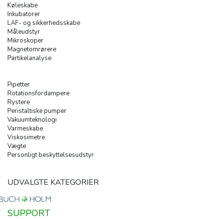
Køleskabe
Inkubatorer
LAF- og sikkerhedsskabe
Måleudstyr
Mikroskoper
Magnetomrørere
Partikelanalyse
Pipetter
Rotationsfordampere
Rystere
Peristaltiske pumper
Vakuumteknologi
Varmeskabe
Viskosimetre
Vægte
Personligt beskyttelsesudstyr
UDVALGTE KATEGORIER
SUPPORT