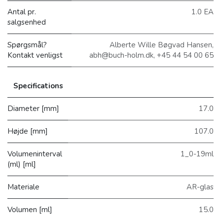
Antal pr.
1.0 EA
salgsenhed
Spørgsmål?
Alberte Wille Bøgvad Hansen,
Kontakt venligst
abh@buch-holm.dk, +45 44 54 00 65
Specifications
Diameter [mm]
17.0
Højde [mm]
107.0
Volumeninterval
1_0-19ml
(ml) [ml]
Materiale
AR-glas
Volumen [ml]
15.0