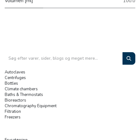
Volumen [ml]
100.0
Autoclaves
Centrifuges
Bottles
Climate chambers
Baths & Thermostats
Bioreactors
Chromatography Equipment
Filtration
Freezers
Frysetørring