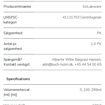
Producentmærke
SciLabware
UNSPSC-
41121703 Centrifugerør
kategori
Salgsenhed
PK
Antal pr.
1.0 PK
salgsenhed
Spørgsmål?
Alberte Wille Bøgvad Hansen,
Kontakt venligst
abh@buch-holm.dk, +45 44 54 00 65
Specifications
Volumeninterval
3_100-299ml
(ml) [ml]