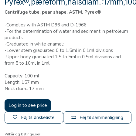
Pyrex®,pæreform,halsdiam.:17mm,10
Centrifuge tube, pear shape, ASTM, Pyrex®
-Complies with ASTM D96 and D-1966
-For the determination of water and sediment in petroleum
products
-Graduated in white enamel:
-Lower stem graduated 0 to 1.5ml in 0.1ml divisions
-Upper body graduated 1.5 to 5ml in 0.5ml divisions and
from 5 to 10ml in 1ml
Capacity: 100 ml
Length: 157 mm
Neck diam.: 17 mm
Log in to see price
Føj til ønskeliste
Føj til sammenligning
Vilkår og betingelser