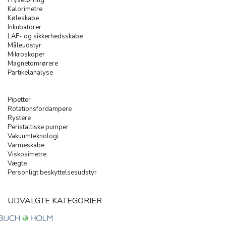
Kalorimetre
Køleskabe
Inkubatorer
LAF- og sikkerhedsskabe
Måleudstyr
Mikroskoper
Magnetomrørere
Partikelanalyse
Pipetter
Rotationsfordampere
Rystere
Peristaltiske pumper
Vakuumteknologi
Varmeskabe
Viskosimetre
Vægte
Personligt beskyttelsesudstyr
UDVALGTE KATEGORIER