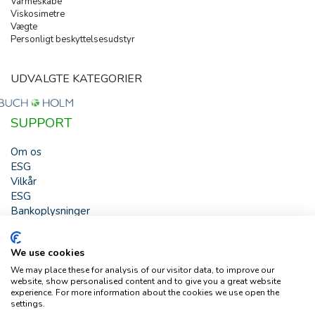
Varmeskabe
Viskosimetre
Vægte
Personligt beskyttelsesudstyr
UDVALGTE KATEGORIER
SUPPORT
Om os
ESG
Vilkår
ESG
Bankoplysninger
HJÆLP
We use cookies
Buch & Holm A/S - Marielundvej 39 - DK-2730 Herlev -
We may place these for analysis of our visitor data, to improve our
Tlf. +45 44 54 00 00 - e-mail:
b-h@buch-holm.dk
- CVR-nr.:
website, show personalised content and to give you a great website
DK-19993345
experience. For more information about the cookies we use open the
settings.
Copyright © Buch & Holm A/S - Alle rettigheder forbeholdes