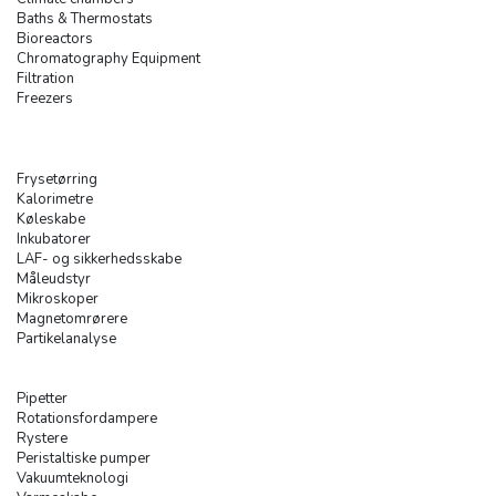
Baths & Thermostats
Bioreactors
Chromatography Equipment
Filtration
Freezers
Frysetørring
Kalorimetre
Køleskabe
Inkubatorer
LAF- og sikkerhedsskabe
Måleudstyr
Mikroskoper
Magnetomrørere
Partikelanalyse
Pipetter
Rotationsfordampere
Rystere
Peristaltiske pumper
Vakuumteknologi