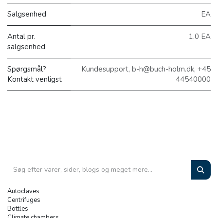
Salgsenhed
EA
Antal pr.
1.0 EA
salgsenhed
Spørgsmål?
Kundesupport, b-h@buch-holm.dk, +45
Kontakt venligst
44540000
Autoclaves
Centrifuges
Bottles
Climate chambers