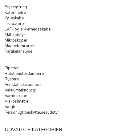
Frysetørring
Kalorimetre
Køleskabe
Inkubatorer
LAF- og sikkerhedsskabe
Måleudstyr
Mikroskoper
Magnetomrørere
Partikelanalyse
Pipetter
Rotationsfordampere
Rystere
Peristaltiske pumper
Vakuumteknologi
Varmeskabe
Viskosimetre
Vægte
Personligt beskyttelsesudstyr
UDVALGTE KATEGORIER