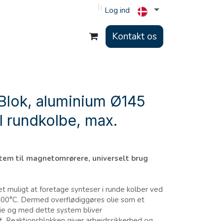
Log ind
Kontakt os
Blok, aluminium Ø145
l rundkolbe, max.
tem til magnetomrørere, universelt brug
t muligt at foretage synteser i runde kolber ved
 400°C. Dermed overflødiggøres olie som et
e og med dette system bliver
rt. Reaktionsblokken giver arbejdssikkerhed og