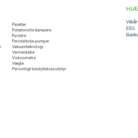
HJÆ
Vilkår
Pipetter
ESG
Rotationsfordampere
Banko
Rystere
Peristaltiske pumper
e
Vakuumteknologi
Varmeskabe
Viskosimetre
Vægte
Personligt beskyttelsesudstyr