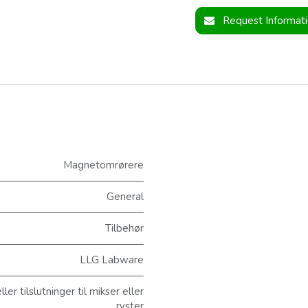
Request Informat
Magnetomrørere
General
Tilbehør
LLG Labware
er tilslutninger til mikser eller
ryster