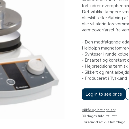
forhindrer overophednin
Det vil ikke længere v
olieskift eller flytning 
olie vil aldrig forekomm
varmeoverførsel fra var
- Den medfølgende adap
Heidolph magnetomrøre
- Synteser i runde kolbe
- Ensartet og konstant 
- Højpræcisions termisk 
- Sikkert og rent arbejds
- Produceret i Tyskland
Log in to see price
Vilkår og betingelser
30 dages fuld returret
Forsendelse: 2-3 hverdage