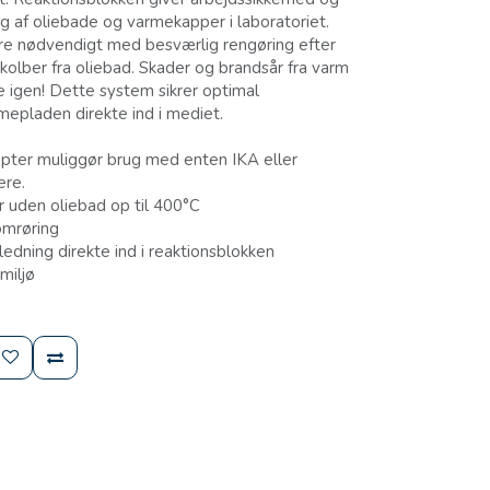
g af oliebade og varmekapper i laboratoriet.
ære nødvendigt med besværlig rengøring efter
af kolber fra oliebad. Skader og brandsår fra varm
e igen! Dette system sikrer optimal
mepladen direkte ind i mediet.
ter muliggør brug med enten IKA eller
re.
r uden oliebad op til 400°C
omrøring
ledning direkte ind i reaktionsblokken
miljø