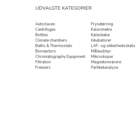
UDVALGTE KATEGORIER
Autoclaves
Frysetørring
Centrifuges
Kalorimetre
Bottles
Køleskabe
Climate chambers
Inkubatorer
Baths & Thermostats
LAF- og sikkerhedsskab
Bioreactors
Måleudstyr
Chromatography Equipment
Mikroskoper
Filtration
Magnetomrørere
Freezers
Partikelanalyse