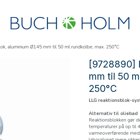
R
SEMINARER
OM OS
OPRET KONTO?
ok, aluminium Ø145 mm til 50 ml rundkolbe, max. 250°C
[9728890] 
mm til 50 m
250°C
LLG reaktionsblok-sys
Alternativ til oliebad
Reaktionsblokken gør de
temperaturer på op til
varmeoverførende medi
laboratoriet mere sikke