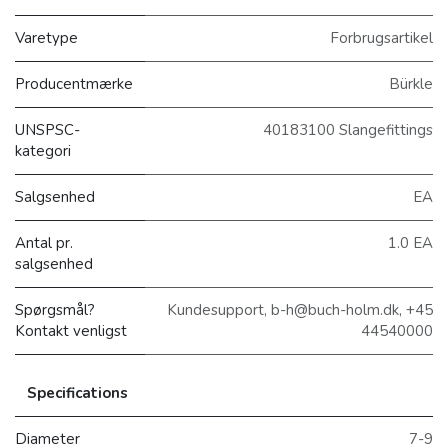
Varetype
Forbrugsartikel
Producentmærke
Bürkle
UNSPSC-
40183100 Slangefittings
kategori
Salgsenhed
EA
Antal pr.
1.0 EA
salgsenhed
Spørgsmål?
Kundesupport, b-h@buch-holm.dk, +45
Kontakt venligst
44540000
Specifications
Diameter
7-9