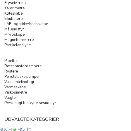
Frysetørring
Kalorimetre
Køleskabe
Inkubatorer
LAF- og sikkerhedsskabe
Måleudstyr
Mikroskoper
Magnetomrørere
Partikelanalyse
Pipetter
Rotationsfordampere
Rystere
Peristaltiske pumper
Vakuumteknologi
Varmeskabe
Viskosimetre
Vægte
Personligt beskyttelsesudstyr
UDVALGTE KATEGORIER