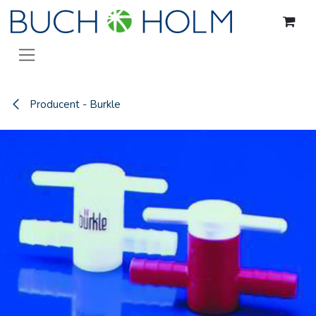
Gå til indhold
Producent - Burkle