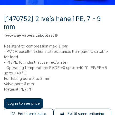
[1470752] 2-vejs hane i PE, 7 - 9
mm
Two-way valves Laboplast®
Resistant to compression max. 1 bar.
- PVDF: excellent chemical resistance, transparent, suitable
for food
- PP/PE: for industrial use, red/white
- Operating temperature: PVDF +0 up to +40 °C, PP/PE +5
up to +40 °C
For tubing bore 7 to 9 mm
Valve bore 6 mm
Material PE / PP
Log in to see price
Føj til ønskeliste
Føj til sammenligning