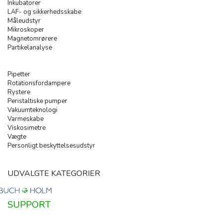
Inkubatorer
LAF- og sikkerhedsskabe
Måleudstyr
Mikroskoper
Magnetomrørere
Partikelanalyse
Pipetter
Rotationsfordampere
Rystere
Peristaltiske pumper
Vakuumteknologi
Varmeskabe
Viskosimetre
Vægte
Personligt beskyttelsesudstyr
UDVALGTE KATEGORIER
SUPPORT