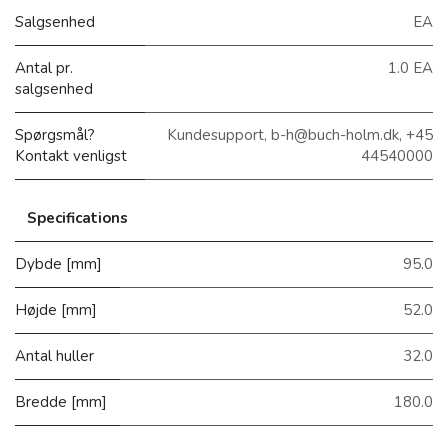
Salgsenhed
EA
Antal pr.
1.0 EA
salgsenhed
Spørgsmål?
Kundesupport, b-h@buch-holm.dk, +45
Kontakt venligst
44540000
Specifications
Dybde [mm]
95.0
Højde [mm]
52.0
Antal huller
32.0
Bredde [mm]
180.0