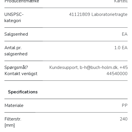
Producentmærke
Kartell
UNSPSC-
41121809 Laboratorietragte
kategori
Salgsenhed
EA
Antal pr.
1.0 EA
salgsenhed
Spørgsmål?
Kundesupport, b-h@buch-holm.dk, +45
Kontakt venligst
44540000
Specifications
Materiale
PP
Filterstr.
240
[mm]