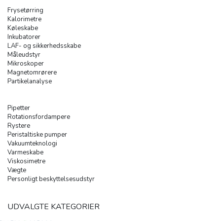
Frysetørring
Kalorimetre
Køleskabe
Inkubatorer
LAF- og sikkerhedsskabe
Måleudstyr
Mikroskoper
Magnetomrørere
Partikelanalyse
Pipetter
Rotationsfordampere
Rystere
Peristaltiske pumper
Vakuumteknologi
Varmeskabe
Viskosimetre
Vægte
Personligt beskyttelsesudstyr
UDVALGTE KATEGORIER