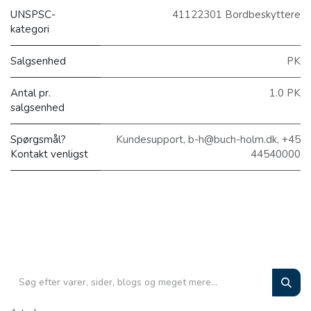
UNSPSC-
41122301 Bordbeskyttere
kategori
Salgsenhed
PK
Antal pr.
1.0 PK
salgsenhed
Spørgsmål?
Kundesupport, b-h@buch-holm.dk, +45
Kontakt venligst
44540000