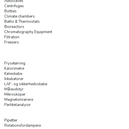
Autoclaves
Centrifuges
Bottles
Climate chambers
Baths & Thermostats
Bioreactors
Chromatography Equipment
Filtration
Freezers
Frysetørring
Kalorimetre
Køleskabe
Inkubatorer
LAF- og sikkerhedsskabe
Måleudstyr
Mikroskoper
Magnetomrørere
Partikelanalyse
Pipetter
Rotationsfordampere