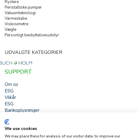
Rystere
Peristaltiske pumper
Vakuumteknologi
Varmeskabe
Viskosimetre
Vægte
Personligt beskyttelsesudstyr
UDVALGTE KATEGORIER
SUPPORT
Om os
ESG
Vilkår
ESG
Bankoplysninger
HJÆLP
We use cookies
Buch & Holm A/S - Marielundvej 39 - DK-2730 Herlev -
We may place these for analysis of our visitor data, to improve our