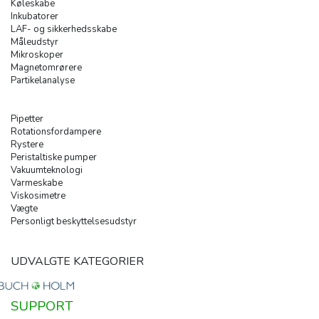
Køleskabe
Inkubatorer
LAF- og sikkerhedsskabe
Måleudstyr
Mikroskoper
Magnetomrørere
Partikelanalyse
Pipetter
Rotationsfordampere
Rystere
Peristaltiske pumper
Vakuumteknologi
Varmeskabe
Viskosimetre
Vægte
Personligt beskyttelsesudstyr
UDVALGTE KATEGORIER
SUPPORT