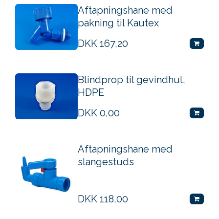
Aftapningshane med
pakning til Kautex
DKK
167,20
Blindprop til gevindhul,
HDPE
DKK
0,00
Aftapningshane med
slangestuds
DKK
118,00