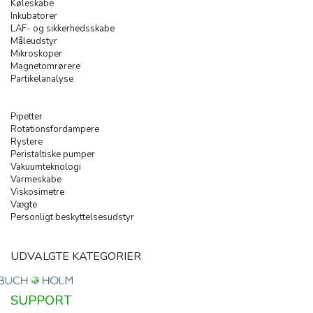
Køleskabe
Inkubatorer
LAF- og sikkerhedsskabe
Måleudstyr
Mikroskoper
Magnetomrørere
Partikelanalyse
Pipetter
Rotationsfordampere
Rystere
Peristaltiske pumper
Vakuumteknologi
Varmeskabe
Viskosimetre
Vægte
Personligt beskyttelsesudstyr
UDVALGTE KATEGORIER
SUPPORT