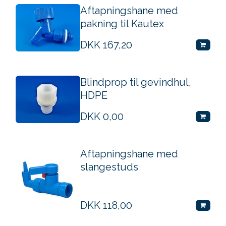
Aftapningshane med
pakning til Kautex
DKK
167,20
Blindprop til gevindhul,
HDPE
DKK
0,00
Aftapningshane med
slangestuds
DKK
118,00