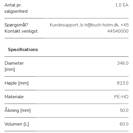
Antal pr.
1.0 EA
salgsenhed
Spørgsmål?
Kundesupport, b-h@buch-holm.dk, +45
Kontakt venligst
44540000
Specifications
Diameter
346.0
[mm]
Højde [mm]
823.0
Materiale
PE-HD
Åbning [mm]
50.0
Volumen [L]
60.0