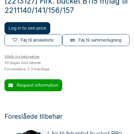
[2213127] Firk. bucket B115 m/låg til
2211140/141/156/157
Log in to see price
Føj til ønskeliste
Føj til sammenligning
Vilkår og betingelser
30 dages fuld returret
Forsendelse: 2-3 hverdage
Request Information
Foreslåede tilbehør
Låg til firkantet bucket B80