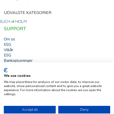
UDVALGTE KATEGORIER
SUPPORT
Om os
ESG
Vilkår
ESG
Bankoplysninger
HJÆLP
We use cookies
Buch & Holm A/S - Marielundvej 39 - DK-2730 Herlev -
We may place these for analysis of our visitor data, to improve our
Tlf. +45 44 54 00 00 - e-mail:
b-h@buch-holm.dk
- CVR-nr.:
website, show personalised content and to give you a great website
DK-19993345
experience. For more information about the cookies we use open the
settings.
Copyright © Buch & Holm A/S - Alle rettigheder forbeholdes
Follow us
Accept all
Deny