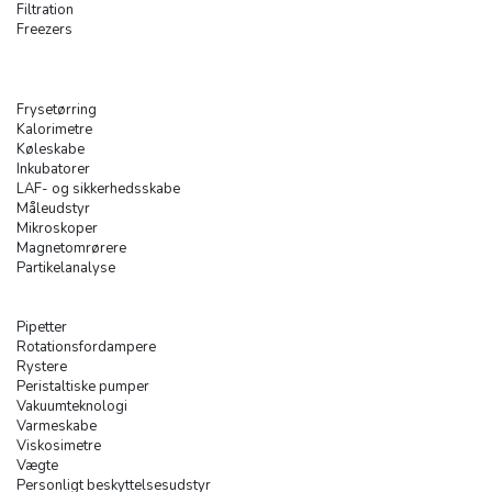
Filtration
Freezers
Frysetørring
Kalorimetre
Køleskabe
Inkubatorer
LAF- og sikkerhedsskabe
Måleudstyr
Mikroskoper
Magnetomrørere
Partikelanalyse
Pipetter
Rotationsfordampere
Rystere
Peristaltiske pumper
Vakuumteknologi
Varmeskabe
Viskosimetre
Vægte
Personligt beskyttelsesudstyr