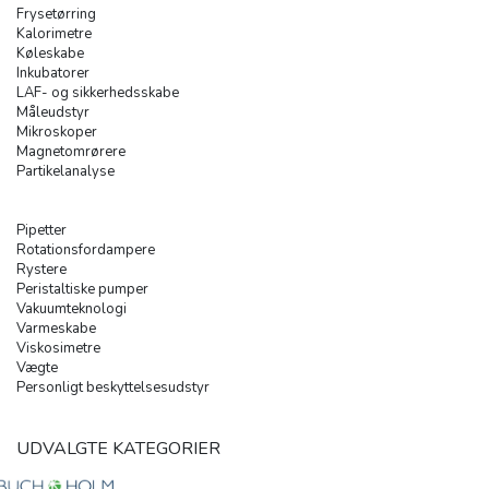
Frysetørring
Kalorimetre
Køleskabe
Inkubatorer
LAF- og sikkerhedsskabe
Måleudstyr
Mikroskoper
Magnetomrørere
Partikelanalyse
Pipetter
Rotationsfordampere
Rystere
Peristaltiske pumper
Vakuumteknologi
Varmeskabe
Viskosimetre
Vægte
Personligt beskyttelsesudstyr
UDVALGTE KATEGORIER