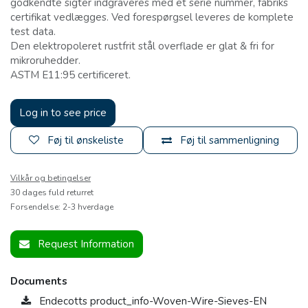
godkendte sigter indgraveres med et serie nummer, fabriks
certifikat vedlægges. Ved forespørgsel leveres de komplete
test data.
Den elektropoleret rustfrit stål overflade er glat & fri for
mikroruhedder.
ASTM E11:95 certificeret.
Log in to see price
Føj til ønskeliste
Føj til sammenligning
Vilkår og betingelser
30 dages fuld returret
Forsendelse: 2-3 hverdage
Request Information
Documents
Endecotts product_info-Woven-Wire-Sieves-EN