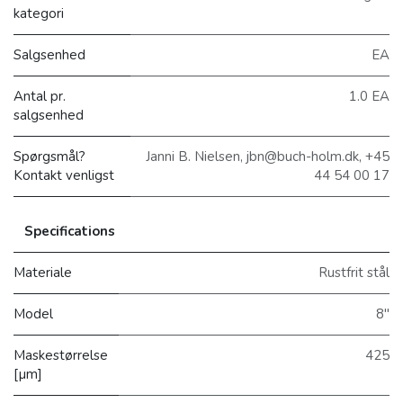
kategori
Salgsenhed
EA
Antal pr.
1.0 EA
salgsenhed
Spørgsmål?
Janni B. Nielsen, jbn@buch-holm.dk, +45
Kontakt venligst
44 54 00 17
Specifications
Materiale
Rustfrit stål
Model
8"
Maskestørrelse
425
[µm]