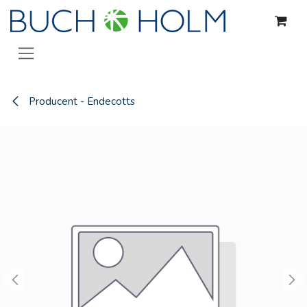
Gå til indhold
Producent - Endecotts