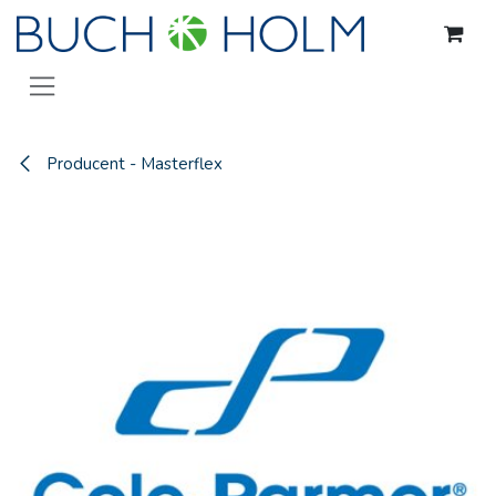
Gå til indhold
Producent - Masterflex