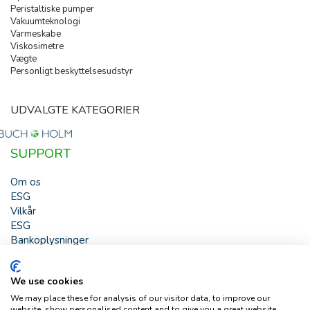
Peristaltiske pumper
Vakuumteknologi
Varmeskabe
Viskosimetre
Vægte
Personligt beskyttelsesudstyr
UDVALGTE KATEGORIER
SUPPORT
Om os
ESG
Vilkår
ESG
Bankoplysninger
HJÆLP
We use cookies
Buch & Holm A/S - Marielundvej 39 - DK-2730 Herlev -
We may place these for analysis of our visitor data, to improve our
Tlf. +45 44 54 00 00 - e-mail:
b-h@buch-holm.dk
- CVR-nr.:
website, show personalised content and to give you a great website