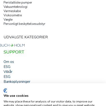
Peristaltiske pumper
Vakuumteknologi
Varmeskabe
Viskosimetre
Vægte
Personligt beskyttelsesudstyr
UDVALGTE KATEGORIER
SUPPORT
Om os
ESG
Vilkår
ESG
Bankoplysninger
HJÆLP
We use cookies
Buch & Holm A/S - Marielundvej 39 - DK-2730 Herlev -
We may place these for analysis of our visitor data, to improve our
Tlf. +45 44 54 00 00 - e-mail:
b-h@buch-holm.dk
- CVR-nr.:
website, show personalised content and to give you a great website