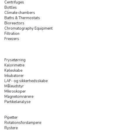
Centrifuges
Bottles
Climate chambers
Baths & Thermostats
Bioreactors
Chromatography Equipment
Filtration
Freezers
Frysetørring
Kalorimetre
Køleskabe
Inkubatorer
LAF- og sikkerhedsskabe
Måleudstyr
Mikroskoper
Magnetomrørere
Partikelanalyse
Pipetter
Rotationsfordampere
Rystere