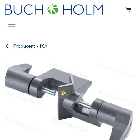
Gå til indhold
Producent - IKA