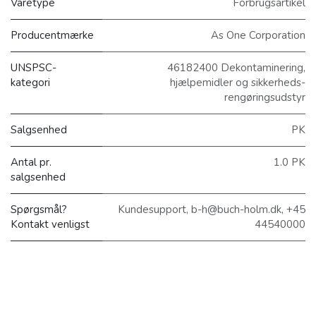
Varetype
Forbrugsartikel
Producentmærke
As One Corporation
UNSPSC-
46182400 Dekontaminering,
kategori
hjælpemidler og sikkerheds-
rengøringsudstyr
Salgsenhed
PK
Antal pr.
1.0 PK
salgsenhed
Spørgsmål?
Kundesupport, b-h@buch-holm.dk, +45
Kontakt venligst
44540000