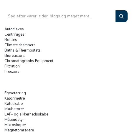
Autoclaves
Centrifuges
Bottles
Climate chambers
Baths & Thermostats
Bioreactors
Chromatography Equipment
Filtration
Freezers
Frysetørring
Kalorimetre
Køleskabe
Inkubatorer
LAF- og sikkerhedsskabe
Måleudstyr
Mikroskoper
Magnetomrørere