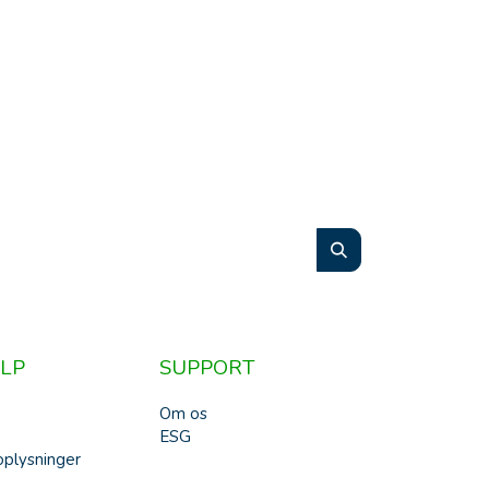
LP
SUPPORT
Om os
ESG
plysninger