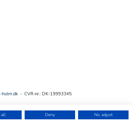
-holm.dk
- CVR-nr.: DK-19993345
 all
Deny
No, adjust