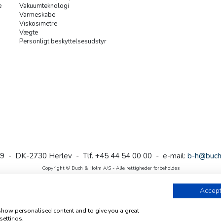
e
Vakuumteknologi
Varmeskabe
Viskosimetre
Vægte
Personligt beskyttelsesudstyr
9 - DK-2730 Herlev - Tlf. +45 44 54 00 00 - e-mail:
b-h@buch
Copyright © Buch & Holm A/S - Alle rettigheder forbeholdes
Follow us
Accept
 show personalised content and to give you a great
settings.