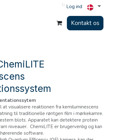
Log ind
Kontakt os
ChemiLITE
scens
ionssystem
entationssytem
l at visualisere reaktionen fra kemiluminescens
atning til traditionelle røntgen film i mørkekamre.
 Western blots. Apparatet kan detektere protein
am niveauer. ChemiLITE er brugervenlig og kan
lhørerende software.
gh Quantum Efficency (QE) kamera, kan der