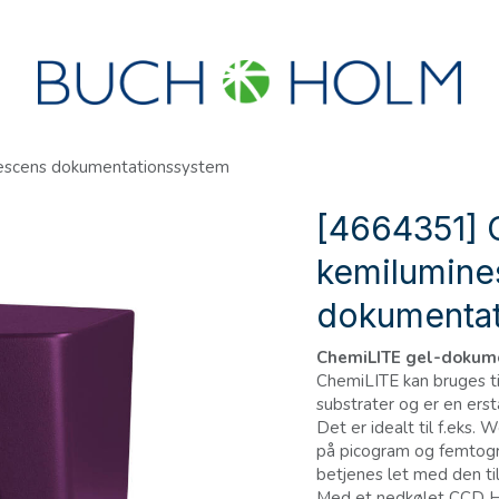
R
SEMINARER
OM OS
OPRET KONTO?
escens dokumentationssystem
[4664351] 
kemilumine
dokumentat
ChemiLITE gel-dokum
ChemiLITE kan bruges ti
substrater og er en erst
Det er idealt til f.eks.
på picogram og femtogr
betjenes let med den ti
Med et nedkølet CCD Hi