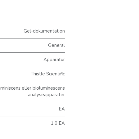
Gel-dokumentation
General
Apparatur
Thistle Scientific
iniscens eller bioluminescens
analyseapparater
EA
1.0 EA