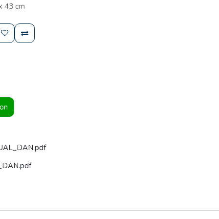
 x 43 cm
ion
UAL_DAN.pdf
_DAN.pdf