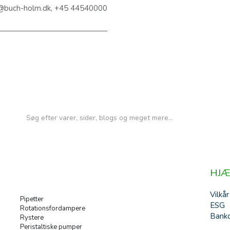
@buch-holm.dk, +45 44540000
HJÆ
Vilkår
Pipetter
ESG
Rotationsfordampere
Banko
Rystere
Peristaltiske pumper