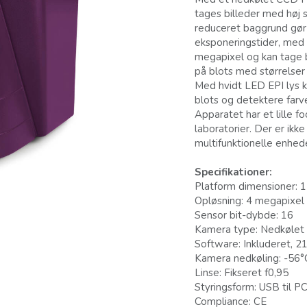
tages billeder med høj s
reduceret baggrund gør
eksponeringstider, med l
megapixel og kan tage b
på blots med størrelser 
Med hvidt LED EPI lys k
blots og detektere farv
Apparatet har et lille fo
laboratorier. Der er ik
multifunktionelle enhed
Specifikationer:
Platform dimensioner: 1
Opløsning: 4 megapixel
Sensor bit-dybde: 16
Kamera type: Nedkøle
Software: Inkluderet, 
Kamera nedkøling: -56°C
Linse: Fikseret f0,95
Styringsform: USB til P
Compliance: CE