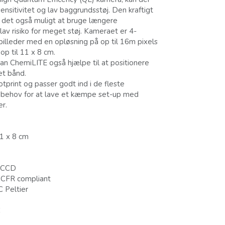
ensitivitet og lav baggrundsstøj. Den kraftigt
 det også muligt at bruge længere
av risiko for meget støj. Kameraet er 4-
illeder med en opløsning på op til 16m pixels
op til 11 x 8 cm.
an ChemiLITE også hjælpe til at positionere
et bånd.
otprint og passer godt ind i de fleste
ke behov for at lave et kæmpe set-up med
er.
1 x 8 cm
t CCD
21CFR compliant
 Peltier
C