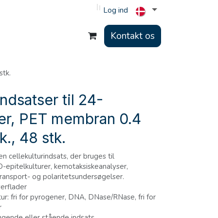
Log ind
Kontakt os
stk.
ndsatser til 24-
er, PET membran 0.4
., 48 stk.
en cellekulturindsats, der bruges til
epitelkulturer, kemotaksiskeanalyser,
transport- og polaritetsundersøgelser.
erflader
r: fri for pyrogener, DNA, DNase/RNase, fri for
r
ende eller stående indsats