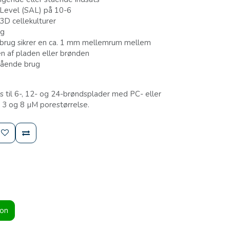
e Level (SAL) på 10-6
3D cellekulturer
ng
 brug sikrer en ca. 1 mm mellemrum mellem
af ​​pladen eller brønden
stående brug
s til 6-, 12- og 24-brøndsplader med PC- eller
 3 og 8 µM porestørrelse.
ion