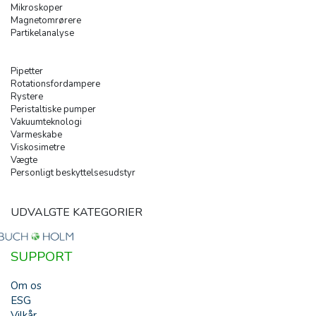
Mikroskoper
Magnetomrørere
Partikelanalyse
Pipetter
Rotationsfordampere
Rystere
Peristaltiske pumper
Vakuumteknologi
Varmeskabe
Viskosimetre
Vægte
Personligt beskyttelsesudstyr
UDVALGTE KATEGORIER
SUPPORT
Om os
ESG
Vilkår