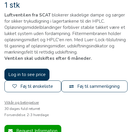
1 stk
Luftventilen fra SCAT
blokerer skadelige dampe og sørger
for sikker trykudligning i lagertankene til din HPLC.
Opløsningsmiddelblandinger forbliver stabile takket være et
lukket system uden fordampning. Filtermembranen holder
opløsningsmidlet og HPLC'en ren. Med Luer-Lock-tilslutning
til gasning af opløsningsmidler, udskiftningsindikator og
mærkningsfelt til rettidig udskiftning.
Ventilen skal udskiftes efter 6 måneder.
Log in to see price
Føj til ønskeliste
Føj til sammenligning
Vilkår og betingelser
30 dages fuld returret
Forsendelse: 2-3 hverdage
Request Information