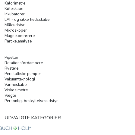
Kalorimetre
Køleskabe
Inkubatorer
LAF- og sikkerhedsskabe
Måleudstyr
Mikroskoper
Magnetomrørere
Partikelanalyse
Pipetter
Rotationsfordampere
Rystere
Peristaltiske pumper
Vakuumteknologi
Varmeskabe
Viskosimetre
Vægte
Personligt beskyttelsesudstyr
UDVALGTE KATEGORIER