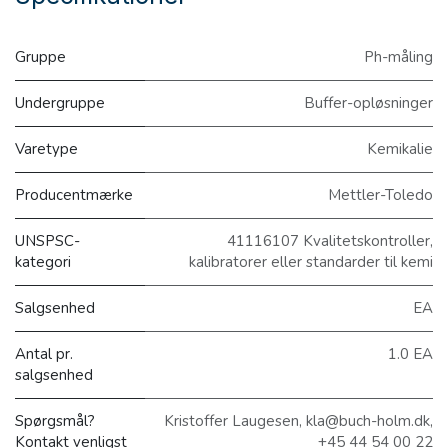
Gruppe
Ph-måling
Undergruppe
Buffer-opløsninger
Varetype
Kemikalie
Producentmærke
Mettler-Toledo
UNSPSC-
41116107 Kvalitetskontroller,
kategori
kalibratorer eller standarder til kemi
Salgsenhed
EA
Antal pr.
1.0 EA
salgsenhed
Spørgsmål?
Kristoffer Laugesen, kla@buch-holm.dk,
Kontakt venligst
+45 44 54 00 22