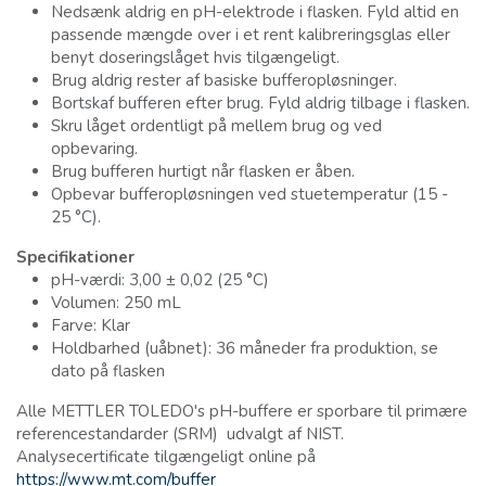
Nedsænk aldrig en pH-elektrode i flasken. Fyld altid en
passende mængde over i et rent kalibreringsglas eller
benyt doseringslåget hvis tilgængeligt.
Brug aldrig rester af basiske bufferopløsninger.
Bortskaf bufferen efter brug. Fyld aldrig tilbage i flasken.
Skru låget ordentligt på mellem brug og ved
opbevaring.
Brug bufferen hurtigt når flasken er åben.
Opbevar bufferopløsningen ved stuetemperatur (15 -
25 °C).
Specifikationer
pH-værdi: 3,00 ± 0,02 (25 °C)
Volumen: 250 mL
Farve: Klar
Holdbarhed (uåbnet): 36 måneder fra produktion, se
dato på flasken
Alle METTLER TOLEDO's pH-buffere er sporbare til primære
referencestandarder (SRM) udvalgt af NIST.
Analysecertificate tilgængeligt online på
https://www.mt.com/buffer