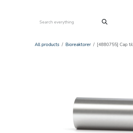
Gå til indhold
HJEM
PRODUKTER
SERVICE
KATALOGE
All products
Bioreaktorer
[4880755] Cap ti