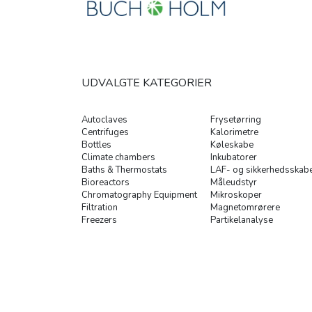
UDVALGTE KATEGORIER
Autoclaves
Frysetørring
Centrifuges
Kalorimetre
Bottles
Køleskabe
Climate chambers
Inkubatorer
Baths & Thermostats
LAF- og sikkerhedsskab
Bioreactors
Måleudstyr
Chromatography Equipment
Mikroskoper
Filtration
Magnetomrørere
Freezers
Partikelanalyse