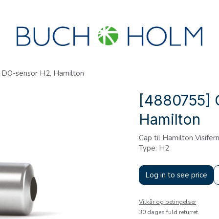
R
SEMINARER
OM OS
OPRET KONTO?
l DO-sensor H2, Hamilton
[4880755] 
Hamilton
Cap til Hamilton Visifer
Type: H2
Log in to see price
Vilkår og betingelser
30 dages fuld returret