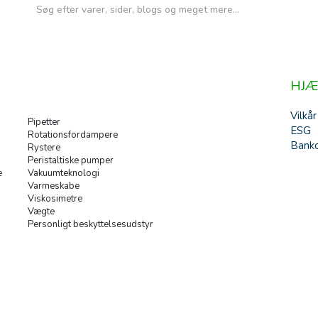
HJÆ
Vilkår
Pipetter
ESG
Rotationsfordampere
Banko
Rystere
Peristaltiske pumper
e
Vakuumteknologi
Varmeskabe
Viskosimetre
Vægte
Personligt beskyttelsesudstyr