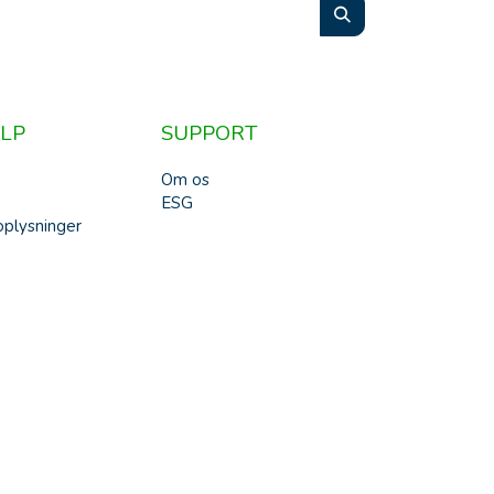
LP
SUPPORT
Om os
ESG
plysninger