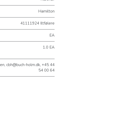
Hamilton
41111924 Iltfølere
EA
1.0 EA
sen, cbh@buch-holm.dk, +45 44
54 00 64