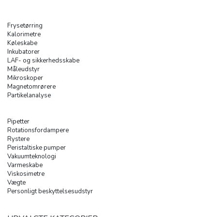
Frysetørring
Kalorimetre
Køleskabe
Inkubatorer
LAF- og sikkerhedsskabe
Måleudstyr
Mikroskoper
Magnetomrørere
Partikelanalyse
Pipetter
Rotationsfordampere
Rystere
Peristaltiske pumper
Vakuumteknologi
Varmeskabe
Viskosimetre
Vægte
Personligt beskyttelsesudstyr