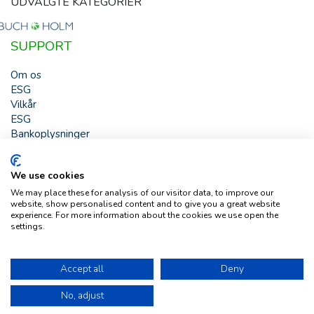
UDVALGTE KATEGORIER
SUPPORT
Om os
ESG
Vilkår
ESG
Bankoplysninger
HJÆLP
We use cookies
Buch & Holm A/S - Marielundvej 39 - DK-2730 Herlev -
We may place these for analysis of our visitor data, to improve our
Tlf. +45 44 54 00 00 - e-mail:
b-h@buch-holm.dk
- CVR-nr.:
website, show personalised content and to give you a great website
DK-19993345
experience. For more information about the cookies we use open the
settings.
Copyright © Buch & Holm A/S - Alle rettigheder forbeholdes
Follow us
Accept all
Deny
No, adjust