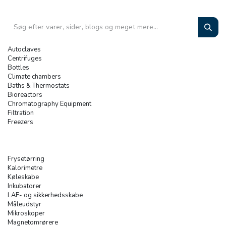
Autoclaves
Centrifuges
Bottles
Climate chambers
Baths & Thermostats
Bioreactors
Chromatography Equipment
Filtration
Freezers
Frysetørring
Kalorimetre
Køleskabe
Inkubatorer
LAF- og sikkerhedsskabe
Måleudstyr
Mikroskoper
Magnetomrørere