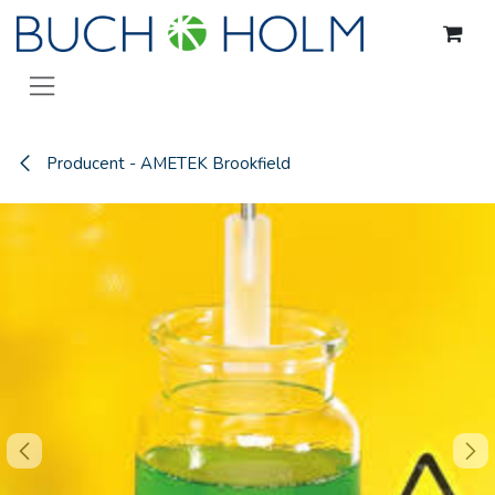
Gå til indhold
Producent - AMETEK Brookfield