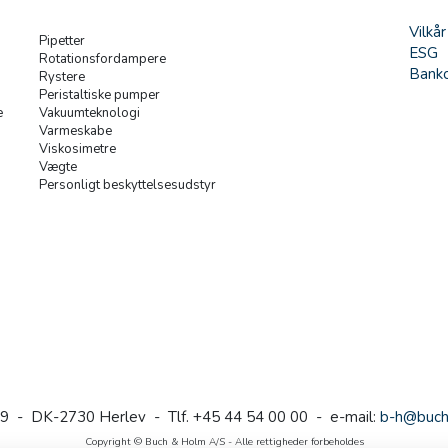
Vilkår
Pipetter
ESG
Rotationsfordampere
Banko
Rystere
Peristaltiske pumper
e
Vakuumteknologi
Varmeskabe
Viskosimetre
Vægte
Personligt beskyttelsesudstyr
9 - DK-2730 Herlev - Tlf. +45 44 54 00 00 - e-mail:
b-h@buch
Copyright © Buch & Holm A/S - Alle rettigheder forbeholdes