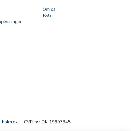
Om os
ESG
plysninger
-holm.dk
- CVR-nr.: DK-19993345