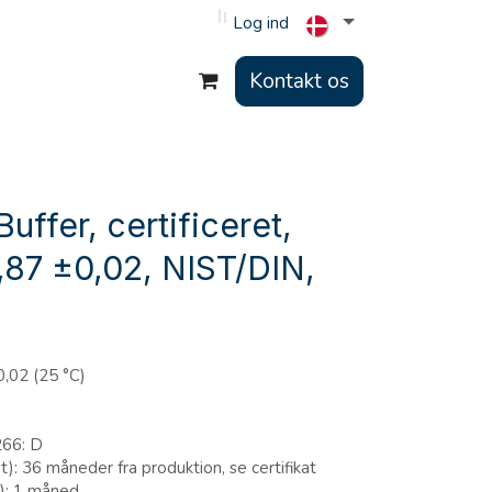
Log ind
Kontakt os
uffer, certificeret,
87 ±0,02, NIST/DIN,
0,02 (25 °C)
266: D
: 36 måneder fra produktion, se certifikat
): 1 måned