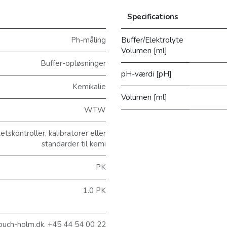
Specifications
Ph-måling
Buffer/Elektrolyte
Volumen [ml]
Buffer-opløsninger
pH-værdi [pH]
Kemikalie
Volumen [ml]
WTW
tskontroller, kalibratorer eller
standarder til kemi
PK
1.0 PK
@buch-holm.dk, +45 44 54 00 22