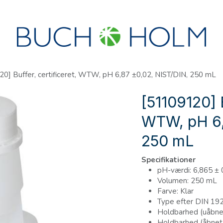
R
SEMINARER
OM OS
OPRET KONTO?
0] Buffer, certificeret, WTW, pH 6,87 ±0,02, NIST/DIN, 250 mL
[51109120] B
WTW, pH 6,
250 mL
Specifikationer
pH-værdi: 6,865 ± 
Volumen: 250 mL
Farve: Klar
Type efter DIN 19
Holdbarhed (uåbnet)
Holdbarhed (åbnet