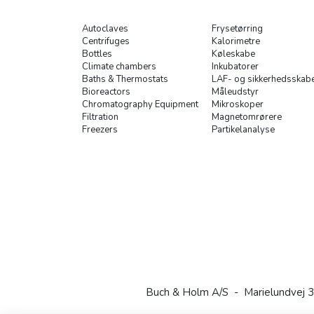
Autoclaves
Frysetørring
Centrifuges
Kalorimetre
Bottles
Køleskabe
Climate chambers
Inkubatorer
Baths & Thermostats
LAF- og sikkerhedsskab
Bioreactors
Måleudstyr
Chromatography Equipment
Mikroskoper
Filtration
Magnetomrørere
Freezers
Partikelanalyse
Buch & Holm A/S - Marielundvej 3