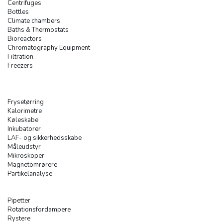
Centrifuges
Bottles
Climate chambers
Baths & Thermostats
Bioreactors
Chromatography Equipment
Filtration
Freezers
Frysetørring
Kalorimetre
Køleskabe
Inkubatorer
LAF- og sikkerhedsskabe
Måleudstyr
Mikroskoper
Magnetomrørere
Partikelanalyse
Pipetter
Rotationsfordampere
Rystere