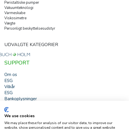
Peristaltiske pumper
Vakuumteknologi
Varmeskabe
Viskosimetre
Vægte
Personligt beskyttelsesudstyr
UDVALGTE KATEGORIER
SUPPORT
Om os
ESG
Vilkår
ESG
Bankoplysninger
HJÆLP
We use cookies
Buch & Holm A/S - Marielundvej 39 - DK-2730 Herlev -
We may place these for analysis of our visitor data, to improve our
Tlf. +45 44 54 00 00 - e-mail:
b-h@buch-holm.dk
- CVR-nr.:
website, show personalised content and to give you a great website