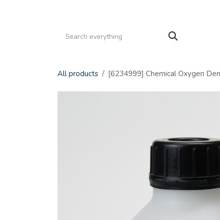
Gå til indhold
HJEM
PRODUKTER
SERVICE
KATALOGE
All products
[6234999] Chemical Oxygen De