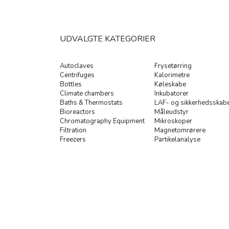
UDVALGTE KATEGORIER
Autoclaves
Frysetørring
Centrifuges
Kalorimetre
Bottles
Køleskabe
Climate chambers
Inkubatorer
Baths & Thermostats
LAF- og sikkerhedsskab
Bioreactors
Måleudstyr
Chromatography Equipment
Mikroskoper
Filtration
Magnetomrørere
Freezers
Partikelanalyse