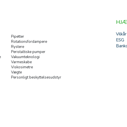
HJÆ
Vilkår
Pipetter
ESG
Rotationsfordampere
Banko
Rystere
Peristaltiske pumper
e
Vakuumteknologi
Varmeskabe
Viskosimetre
Vægte
Personligt beskyttelsesudstyr