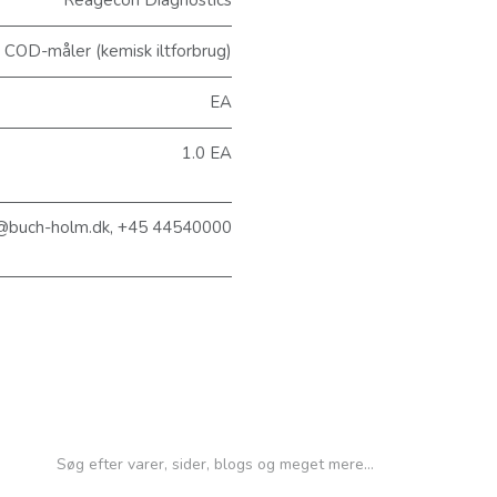
Reagecon Diagnostics
COD-måler (kemisk iltforbrug)
EA
1.0 EA
@buch-holm.dk, +45 44540000