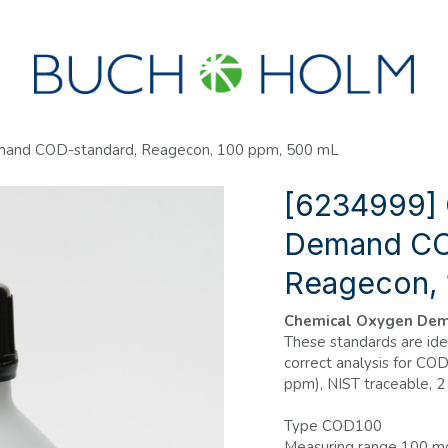
R
SEMINARER
OM OS
OPRET KONTO?
mand COD-standard, Reagecon, 100 ppm, 500 mL
[6234999] 
Demand CO
Reagecon, 
Chemical Oxygen Dem
These standards are idea
correct analysis for CO
ppm), NIST traceable, 2 
Type COD100
Measuring range 100 mg