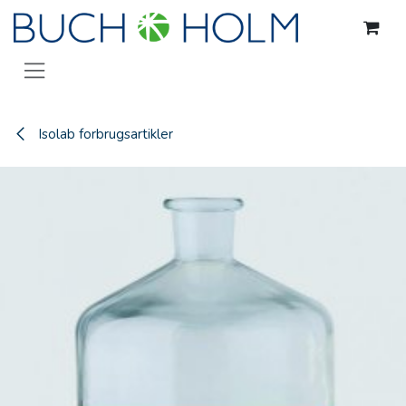
Gå til indhold
Isolab forbrugsartikler