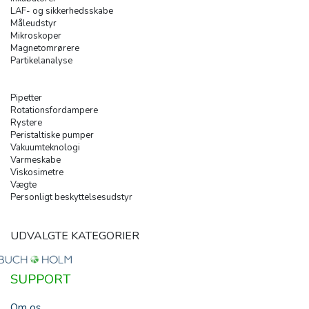
LAF- og sikkerhedsskabe
Måleudstyr
Mikroskoper
Magnetomrørere
Partikelanalyse
Pipetter
Rotationsfordampere
Rystere
Peristaltiske pumper
Vakuumteknologi
Varmeskabe
Viskosimetre
Vægte
Personligt beskyttelsesudstyr
UDVALGTE KATEGORIER
SUPPORT
Om os