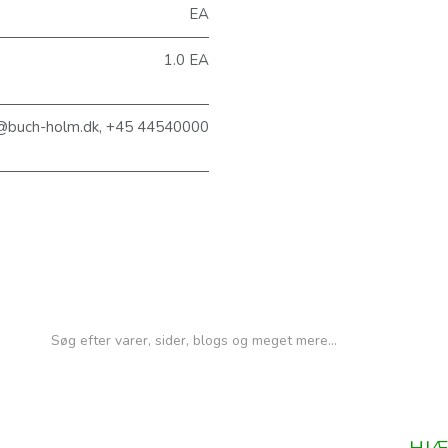
EA
1.0 EA
@buch-holm.dk, +45 44540000