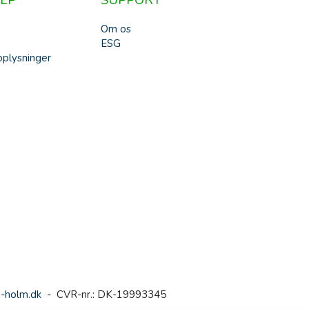
LP
SUPPORT
Om os
ESG
plysninger
-holm.dk
- CVR-nr.: DK-19993345