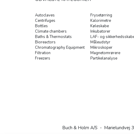
Autoclaves
Frysetørring
Centrifuges
Kalorimetre
Bottles
Køleskabe
Climate chambers
Inkubatorer
Baths & Thermostats
LAF- og sikkerhedsskab
Bioreactors
Måleudstyr
Chromatography Equipment
Mikroskoper
Filtration
Magnetomrørere
Freezers
Partikelanalyse
Buch & Holm A/S - Marielundvej 3