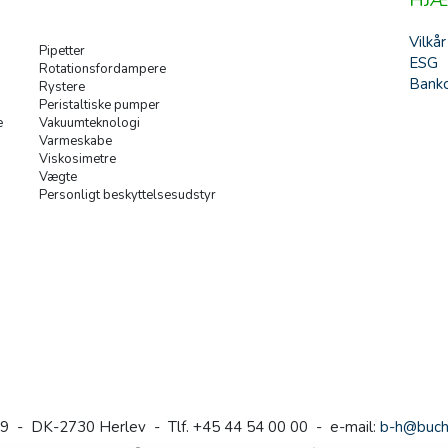
HJÆ
Vilkår
Pipetter
ESG
Rotationsfordampere
Banko
Rystere
Peristaltiske pumper
e
Vakuumteknologi
Varmeskabe
Viskosimetre
Vægte
Personligt beskyttelsesudstyr
9 - DK-2730 Herlev - Tlf. +45 44 54 00 00 - e-mail:
b-h@buch