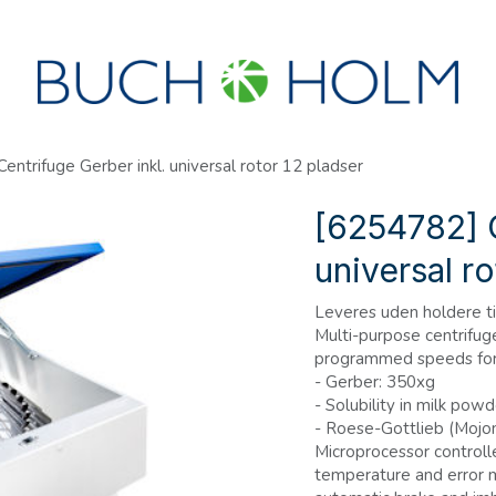
R
SEMINARER
OM OS
OPRET KONTO?
entrifuge Gerber inkl. universal rotor 12 pladser
[6254782] C
universal ro
Leveres uden holdere til
Multi-purpose centrifuge
programmed speeds for
- Gerber: 350xg
- Solubility in milk pow
- Roese-Gottlieb (Mojon
Microprocessor controlle
temperature and error m