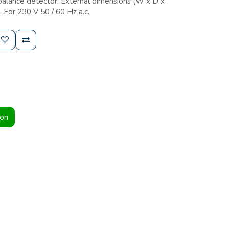
balance detector. External dimensions (W x D x
 For 230 V 50 / 60 Hz a.c.
ion