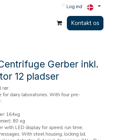
Log ind
Kontakt os
entrifuge Gerber inkl.
tor 12 pladser
 rør.
 for dairy laboratories. With four pre-
:
der: 164xg
nier): 80 xg
r with LED display for speed, run time,
essages. With steel housing, locking lid,