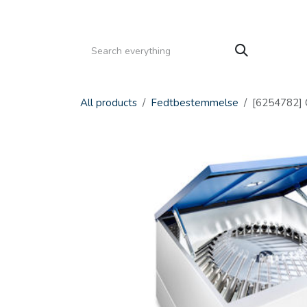
Gå til indhold
HJEM
PRODUKTER
SERVICE
KATALOGE
All products
Fedtbestemmelse
[6254782] C