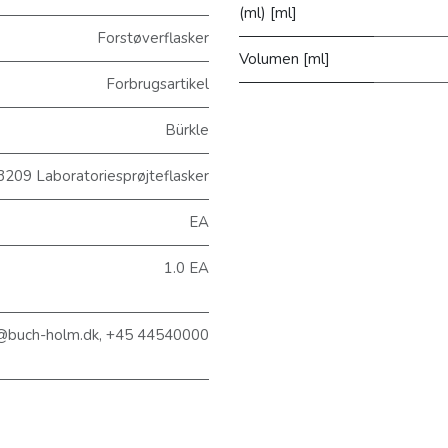
(ml) [ml]
Forstøverflasker
Volumen [ml]
Forbrugsartikel
Bürkle
209 Laboratoriesprøjteflasker
EA
1.0 EA
@buch-holm.dk, +45 44540000