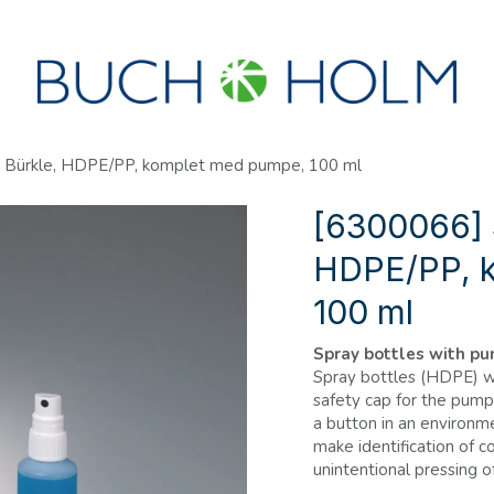
R
SEMINARER
OM OS
OPRET KONTO?
, Bürkle, HDPE/PP, komplet med pumpe, 100 ml
[6300066] S
HDPE/PP, 
100 ml
Spray bottles with pu
Spray bottles (HDPE) wi
safety cap for the pump.
a button in an environm
make identification of 
unintentional pressing o