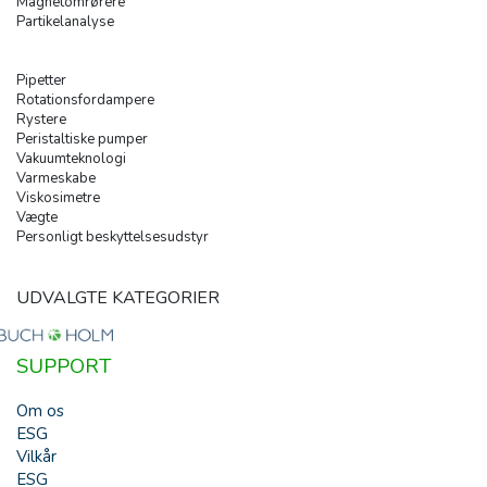
Magnetomrørere
Partikelanalyse
Pipetter
Rotationsfordampere
Rystere
Peristaltiske pumper
Vakuumteknologi
Varmeskabe
Viskosimetre
Vægte
Personligt beskyttelsesudstyr
UDVALGTE KATEGORIER
SUPPORT
Om os
ESG
Vilkår
ESG