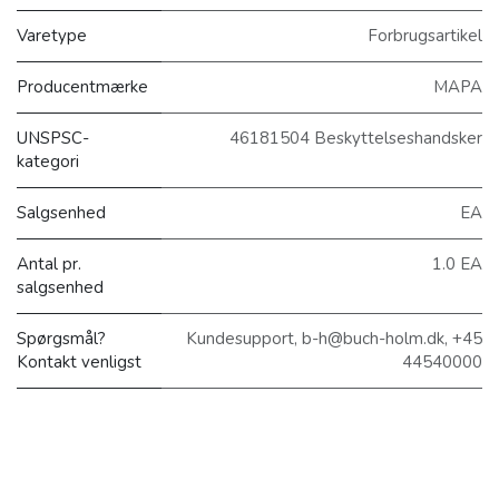
Varetype
Forbrugsartikel
Producentmærke
MAPA
UNSPSC-
46181504 Beskyttelseshandsker
kategori
Salgsenhed
EA
Antal pr.
1.0 EA
salgsenhed
Spørgsmål?
Kundesupport, b-h@buch-holm.dk, +45
Kontakt venligst
44540000