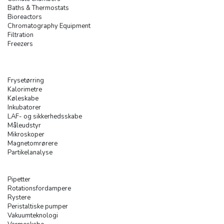
Baths & Thermostats
Bioreactors
Chromatography Equipment
Filtration
Freezers
Frysetørring
Kalorimetre
Køleskabe
Inkubatorer
LAF- og sikkerhedsskabe
Måleudstyr
Mikroskoper
Magnetomrørere
Partikelanalyse
Pipetter
Rotationsfordampere
Rystere
Peristaltiske pumper
Vakuumteknologi