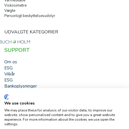
Varmeskabe
Viskosimetre
Vægte
Personligt beskyttelsesudstyr
UDVALGTE KATEGORIER
SUPPORT
Om os
ESG
Vilkår
ESG
Bankoplysninger
HJÆLP
We use cookies
Buch & Holm A/S - Marielundvej 39 - DK-2730 Herlev -
We may place these for analysis of our visitor data, to improve our
Tlf. +45 44 54 00 00 - e-mail:
b-h@buch-holm.dk
- CVR-nr.:
website, show personalised content and to give you a great website
DK-19993345
experience. For more information about the cookies we use open the
settings.
Copyright © Buch & Holm A/S - Alle rettigheder forbeholdes