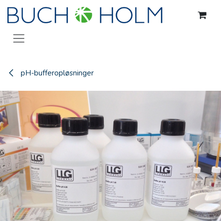
Gå til indhold
pH-bufferopløsninger