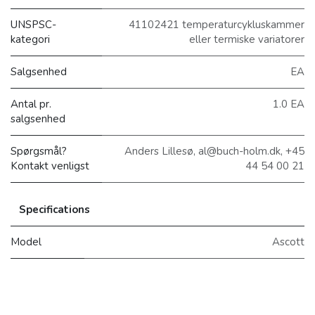
UNSPSC-
41102421 temperaturcykluskammer
kategori
eller termiske variatorer
Salgsenhed
EA
Antal pr.
1.0 EA
salgsenhed
Spørgsmål?
Anders Lillesø, al@buch-holm.dk, +45
Kontakt venligst
44 54 00 21
Specifications
Model
Ascott