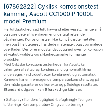
[67862822] Cyklisk korrosionstest
kammer, Ascott CC1000IP 1000L
model Premium
Høj luftfugtighed, salt luft, havvand eller vejsalt, mange små
og store dele af hverdagen er underlagt ætsende
påvirkninger. Korrosion ætser ikke kun på uædle metaller,
men også højt legeret, hærdede materialer, plast og malede
overflader. Derfor er modstandsdygtighed over for korrosion
et vigtigt kvalitets-og sikkerhedsmærke for mange
produkter.
Med Cykliske korrosionstestenheder fra Ascott kan
virkningen af saltspray, kondensvand og normalt klima
undersøges - individuelt eller kombineret, og automatisk.
Kamrene har en fremragende temperaturkonsistens, og på
den måde garanterer de korrekte og pålidelige resultater.
Standard udgaven kan 6 forskellige klimaer:
• Saltspray• Kondensfugtighed (befugtning)• Tvungen
lufttørring• Kun temperatur• Omgivende tørring•