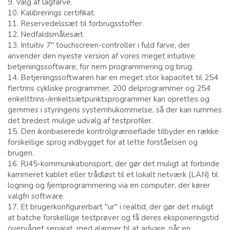
9.
Valg af lågfarve.
10.
Kalibrerings certifikat.
11.
Reservedelssæt til forbrugsstoffer.
12.
Nedfaldsmålesæt
13.
Intuitiv 7" touchscreen-controller i fuld farve, der
anvender den nyeste version af vores meget intuitive
betjeningssoftware, for nem programmering og brug.
14.
Betjeningssoftwaren har en meget stor kapacitet til 254
flertrins cykliske programmer, 200 delprogrammer og 254
enkelttrins-/enkeltsætpunktsprogrammer kan oprettes og
gemmes i styringens systemhukommelse, så der kan rummes
det bredest mulige udvalg af testprofiler.
15.
Den ikonbaserede kontrolgrænseflade tilbyder en række
forskellige sprog indbygget for at lette forståelsen og
brugen.
16.
RJ45-kommunikationsport, der gør det muligt at forbinde
kammeret kablet eller trådløst til et lokalt netværk (LAN) til
logning og fjernprogrammering via en computer, der kører
valgfri software.
17.
Et brugerkonfigurerbart "ur" i realtid, der gør det muligt
at batche forskellige testprøver og få deres eksponeringstid
overvåget separat, med alarmer til at advare, når en