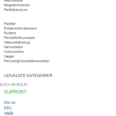
Mikroskoper
Magnetomrørere
Partikelanalyse
Pipetter
Rotationsfordampere
Rystere
Peristaltiske pumper
Vakuumteknologi
Varmeskabe
Viskosimetre
Vægte
Personligt beskyttelsesudstyr
UDVALGTE KATEGORIER
SUPPORT
Om os
ESG
Vilkår