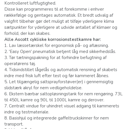
Kontrolleret luftfugtighed.
Disse kan programmeres til at forekomme i enhver
rækkefølge og gentages automatisk. Et bredt udvalg af
valgfrit tilbehør gør det muligt at tilføje yderligere klima
sætpunkter for yderligere at udvide antallet af klimaer og
forhold, der kan skabes.
Alle Ascott cykliske korrosionstestkamre har:
1.
Lav læssetærskel for ergonomisk på- og aflæsning.
2.
'Easy Open' pneumatisk betjent låg med sikkerhedslås.
3.
Tør tætningspakning for at forhindre befugtning af
operatørens tøj.
4.
Tidsindstillet lågelås og automatisk rensning af skabets
indre med frisk luft efter test og før kammeret åbnes.
5.
Let tilgængelig saltsprayforstøver(er) i gennemsigtig
slidstærk akryl for nem vedligeholdelse.
6.
Ekstern bærbar saltopløsningstank for nem rengøring. 73L
til 450L kamre og 90L til 1000L kamre og derover.
7.
Centralt vindue for uhindret visuel adgang til kammerets
indre og testmateriale.
8.
Basishjul og integrerede gaffeltruckskinner for nem
transport.