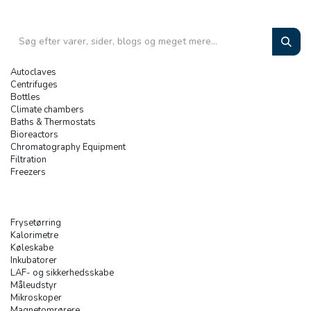
Autoclaves
Centrifuges
Bottles
Climate chambers
Baths & Thermostats
Bioreactors
Chromatography Equipment
Filtration
Freezers
Frysetørring
Kalorimetre
Køleskabe
Inkubatorer
LAF- og sikkerhedsskabe
Måleudstyr
Mikroskoper
Magnetomrørere